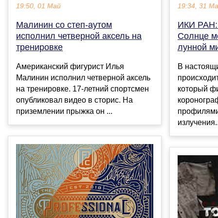
19:50, 01 Май
19:34, 31 М
Малинин со степ-аутом
ИКИ РАН:
исполнил четверной аксель на
Солнце м
тренировке
лунной м
Американский фигурист Илья
В настоящ
Малинин исполнил четверной аксель
происходи
на тренировке. 17-летний спортсмен
который ф
опубликовал видео в сторис. На
короногра
приземлении прыжка он ...
профилями
излучения..