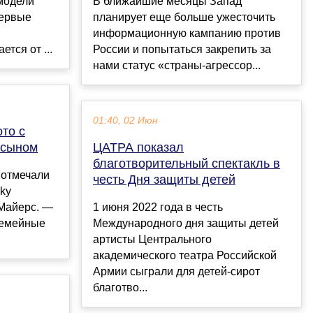
модели
В ближайшие месяцы Запад
первые
планирует еще больше ужесточить
информационную кампанию против
тся от ...
России и попытаться закрепить за
нами статус «страны-агрессор...
01:40, 02 Июн
то с
 сыном
ЦАТРА показал
благотворительный спектакль в
 отмечали
честь Дня защиты детей
ky
Майерс. —
1 июня 2022 года в честь
семейные
Международного дня защиты детей
артисты Центрального
академического театра Российской
Армии сыграли для детей-сирот
благотво...