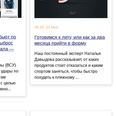
06:30, 03 Май
бьют по
Готовимся к лету, или как за два
выброс
месяца прийти в форму
иала —
Наш постоянный эксперт Наталья
Давыдова рассказывает, от каких
ны (ВСУ)
продуктов стоит отказаться и каким
 удары по
спортом заняться, чтобы быстро
там
похудеть к пляжному ...
с целью
вно...