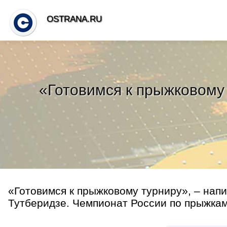
OSTRANA.RU
«Готовимся к прыжковому 
«Готовимся к прыжковому турниру», – нап
Тутберидзе. Чемпионат России по прыжкам 