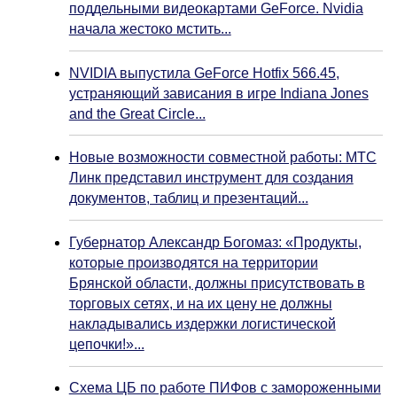
поддельными видеокартами GeForce. Nvidia
начала жестоко мстить...
NVIDIA выпустила GeForce Hotfix 566.45,
устраняющий зависания в игре Indiana Jones
and the Great Circle...
Новые возможности совместной работы: МТС
Линк представил инструмент для создания
документов, таблиц и презентаций...
Губернатор Александр Богомаз: «Продукты,
которые производятся на территории
Брянской области, должны присутствовать в
торговых сетях, и на их цену не должны
накладывались издержки логистической
цепочки!»...
Схема ЦБ по работе ПИФов с замороженными