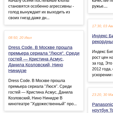
началу осени постельные клопы
качестве 
становятся особенно агрессивны -
ружье....
голод вынуждает их выходить из
своих гнезд даже дн...
17:30, 03 Ав
Индекс Б
08:50, 20 Июл
рекордны
Dress Code. В Москве прошла
Индекс Би
премьера сериала "Люся". Среди
рост цен н
гостей — Кристина Асмус,
за год. Эт
Данила Козловский, Нино
2012 года,
Нинидзе
ускорении 
Dress Code. В Москве прошла
премьера сериала "Люся". Среди
гостей — Кристина Асмус, Данила
23:20, 30 М
Козловский, Нино Нинидзе В
кинотеатре "Художественный" про...
Panasoni
ноутбук T