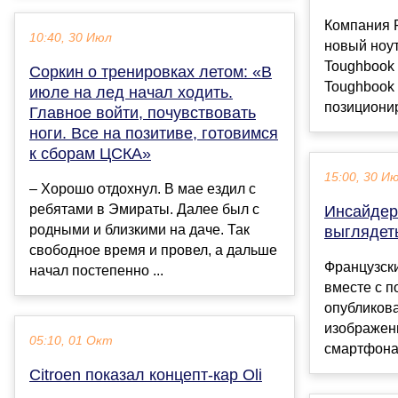
Компания 
10:40, 30 Июл
новый ноу
Toughbook
Соркин о тренировках летом: «В
Toughbook
июле на лед начал ходить.
позиционир
Главное войти, почувствовать
ноги. Все на позитиве, готовимся
к сборам ЦСКА»
15:00, 30 И
– Хорошо отдохнул. В мае ездил с
ребятами в Эмираты. Далее был с
Инсайдер 
родными и близкими на даче. Так
выглядет
свободное время и провел, а дальше
Французск
начал постепенно ...
вместе с п
опубликов
изображен
05:10, 01 Окт
смартфона 
Citroen показал концепт-кар Oli