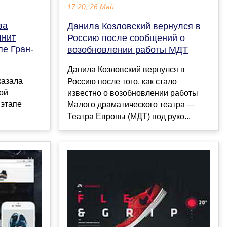
17:20, 26 Май
ва
Данила Козловский вернулся в
лнит
Россию после сообщений о
пе Гран-
возобновлении работы МДТ
Данила Козловский вернулся в
казала
Россию после того, как стало
кой
известно о возобновлении работы
 этапе
Малого драматического театра —
Театра Европы (МДТ) под руко...