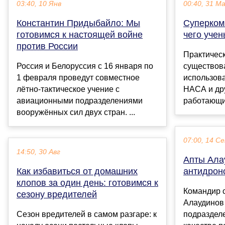
03:40, 10 Янв
00:40, 31 М
Константин Придыбайло: Мы
Суперком
готовимся к настоящей войне
чего уче
против России
Практическ
Россия и Белоруссия с 16 января по
существов
1 февраля проведут совместное
использов
лётно-тактическое учение с
НАСА и др
авиационными подразделениями
работающи
вооружённых сил двух стран. ...
07:00, 14 С
14:50, 30 Авг
Апты Ала
Как избавиться от домашних
антидрон
клопов за один день: готовимся к
Командир 
сезону вредителей
Алаудинов
Сезон вредителей в самом разгаре: к
подразделе