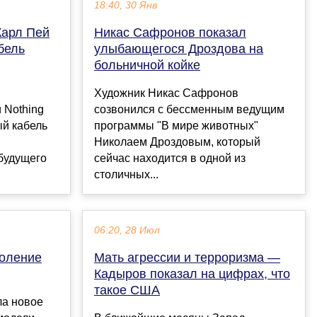
18:40, 30 Янв
Карл Пей
Никас Сафронов показал
бель
улыбающегося Дроздова на
больничной койке
Художник Никас Сафронов
 Nothing
созвонился с бессменным ведущим
ый кабель
программы "В мире животных"
Николаем Дроздовым, который
будущего
сейчас находится в одной из
столичных...
06:20, 28 Июл
коление
Мать агрессии и терроризма —
Кадыров показал на цифрах, что
такое США
ла новое