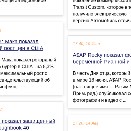
помощи антидроновое
поколение коммерческой 
Transit Custom, которое в
получило электрическую
версию.Автомобиль отличае
г
иг Мака показал
17:40, 19 Июн
й рост цен в США
A$AP Rocky показал фо
г Мака показал рекордный
беременной Рианной и
а бургер в США - на 8,3%
о максимальный рост с
В честь Дня отца, который
 свидетельствующий об
в мире 18 июня, A$AP Roc
инфляц...
(настоящее имя — Раким 
Прим. ред.) опубликовал 
фотографии и видео с ...
ай
c показал защищенный
17:20, 14 Авг
oughbook 40