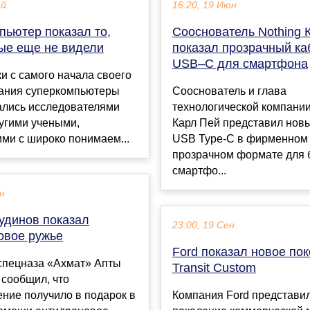
ай
16:20, 19 Июн
пьютер показал то,
Сооснователь Nothing 
ные еще не видели
показал прозрачный ка
USB–C для смартфона
и с самого начала своего
ания суперкомпьютеры
Сооснователь и глава
ались исследователями
технологической компании
угими учеными,
Карл Пей представил нов
ми с широко понимаем...
USB Type-C в фирменном
прозрачном формате для 
смартфо...
ен
удинов показал
23:00, 19 Сен
овое ружье
Ford показал новое по
спецназа «Ахмат» Апты
Transit Custom
 сообщил, что
ние получило в подарок в
Компания Ford представи