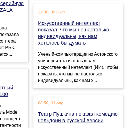
 cерийную
 ZALA
22:30, 30 Окт
Искусственный интеллект
рна
показал, что мы не настолько
показала
индивидуальны, как нам
коптера
хотелось бы думать
ет РБК.
тся...
Ученый-компьютерщик из Астонского
университета использовал
искусственный интеллект (ИИ), чтобы
показать, что мы не настолько
индивидуальны, как нам х...
лотный
100
08:50, 03 Апр
а
ль Model
Театр Пушкина показал комедию
е концепт-
Гольдони в русской версии
егантности