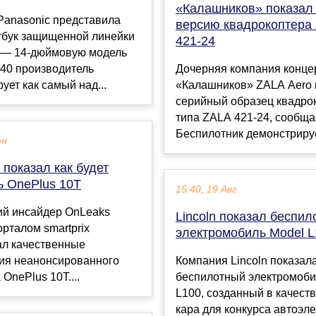
«Калашников» показал
Panasonic представила
версию квадрокоптера
тбук защищенной линейки
421-24
 — 14-дюймовую модель
 40 производитель
Дочерняя компания конце
ует как самый над...
«Калашников» ZALA Aero 
серийный образец квадро
типа ZALA 421-24, сообща
Беспилотник демонстрируе
юн
показал как будет
ь OnePlus 10T
15:40, 19 Авг
ий инсайдер OnLeaks
Lincoln показал беспи
орталом smartprix
электромобиль Model L
ал качественные
ия неанонсированного
Компания Lincoln показал
OnePlus 10T....
беспилотный электромоби
L100, созданный в качеств
кара для конкурса автоэл