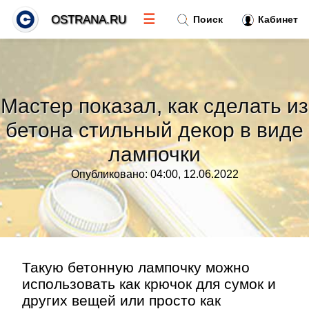
☰
OSTRANA.RU
Поиск
Кабинет
Новости
»
Мастер показал, как сделать из
Тренды новостей
»
бетона стильный декор в виде
лампочки
Рубрики
»
Опубликовано: 04:00, 12.06.2022
Правила
»
Контакт
»
Такую бетонную лампочку можно
использовать как крючок для сумок и
других вещей или просто как