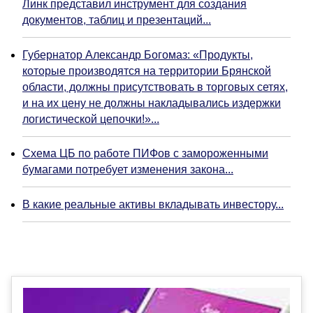
Линк представил инструмент для создания
документов, таблиц и презентаций...
Губернатор Александр Богомаз: «Продукты,
которые производятся на территории Брянской
области, должны присутствовать в торговых сетях,
и на их цену не должны накладывались издержки
логистической цепочки!»...
Схема ЦБ по работе ПИФов с замороженными
бумагами потребует изменения закона...
В какие реальные активы вкладывать инвестору...