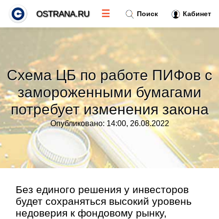
☰
OSTRANA.RU
Поиск
Кабинет
Новости
»
Схема ЦБ по работе ПИФов с
Тренды новостей
»
замороженными бумагами
потребует изменения закона
Рубрики
»
Опубликовано: 14:00, 26.08.2022
Правила
»
Контакт
»
Без единого решения у инвесторов
будет сохраняться высокий уровень
недоверия к фондовому рынку,