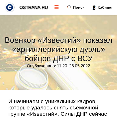
☰
OSTRANA.RU
Поиск
Кабинет
Новости
»
Военкор «Известий» показал
Тренды новостей
»
«артиллерийскую дуэль»
бойцов ДНР с ВСУ
Рубрики
»
Опубликовано: 11:20, 26.05.2022
Правила
»
Контакт
»
И начинаем с уникальных кадров,
которые удалось снять съемочной
группе «Известий». Силы ДНР сейчас