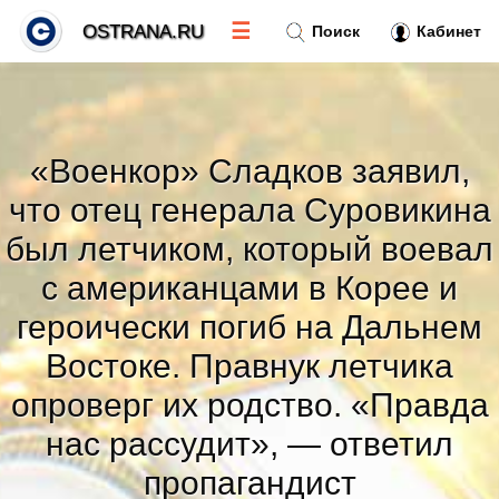
☰
OSTRANA.RU
Поиск
Кабинет
Новости
»
«Военкор» Сладков заявил,
Тренды новостей
»
что отец генерала Суровикина
был летчиком, который воевал
Рубрики
»
с американцами в Корее и
героически погиб на Дальнем
Правила
»
Востоке. Правнук летчика
Контакт
»
опроверг их родство. «Правда
нас рассудит», — ответил
пропагандист