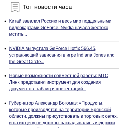
Топ новости часа
Китай завалил Россию и весь мир поддельными
видеокартами GeForce. Nvidia начала жестоко
мстить...
NVIDIA выпустила GeForce Hotfix 566.45,
устраняющий зависания в игре Indiana Jones and
the Great Circle...
Новые возможности совместной работы: МТС
Линк представил инструмент для создания
документов, таблиц и презентаций...
Губернатор Александр Богомаз: «Продукты,
которые производятся на территории Брянской
области, должны присутствовать в торговых сетях,
и на их цену не должны накладывались издержки