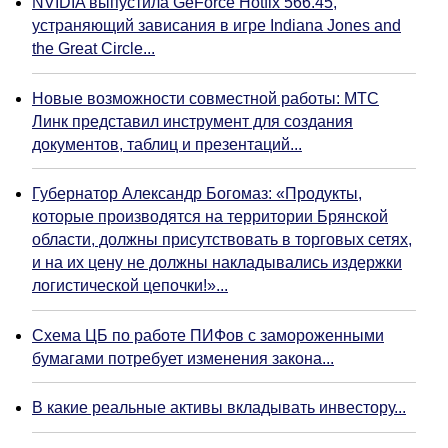
NVIDIA выпустила GeForce Hotfix 566.45,
устраняющий зависания в игре Indiana Jones and
the Great Circle...
Новые возможности совместной работы: МТС
Линк представил инструмент для создания
документов, таблиц и презентаций...
Губернатор Александр Богомаз: «Продукты,
которые производятся на территории Брянской
области, должны присутствовать в торговых сетях,
и на их цену не должны накладывались издержки
логистической цепочки!»...
Схема ЦБ по работе ПИФов с замороженными
бумагами потребует изменения закона...
В какие реальные активы вкладывать инвестору...