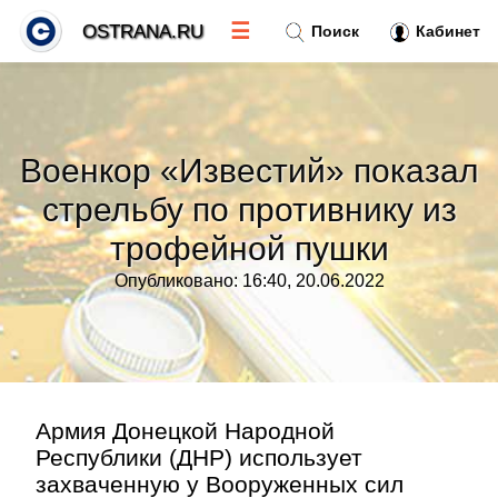
☰
OSTRANA.RU
Поиск
Кабинет
Новости
»
Военкор «Известий» показал
Тренды новостей
»
стрельбу по противнику из
трофейной пушки
Рубрики
»
Опубликовано: 16:40, 20.06.2022
Правила
»
Контакт
»
Армия Донецкой Народной
Республики (ДНР) использует
захваченную у Вооруженных сил