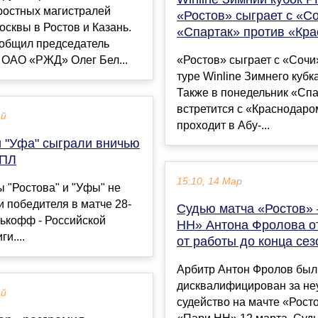
ростных магистралей
«Ростов» сыграет с «Со
осквы в Ростов и Казань.
«Спартак» против «Кр
ообщил председатель
 ОАО «РЖД» Олег Бел...
«Ростов» сыграет с «Сочи
туре Winline Зимнего куб
Также в понедельник «Сп
встретится с «Краснодаро
ай
проходит в Абу-...
и "Уфа" сыграли вничью
РПЛ
15:10, 14 Мар
 "Ростова" и "Уфы" не
 победителя в матче 28-
Судью матча «Ростов» 
нькофф - Российской
НН» Антона Фролова о
и....
от работы до конца сез
Арбитр Антон Фролов был
дисквалифицирован за не
ай
судейство на мачте «Рост