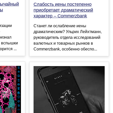
вычайный
Слабость иены постепенно
пы
приобретает драматический
характер – Commerzbank
изации
Станет ли ослабление иены
о
драматическим? Ульрих Лейхтманн,
ризнал
руководитель отдела исследований
» вспышки
валютных и товарных рынков в
рится ...
Commerzbank, особенно обеспо...