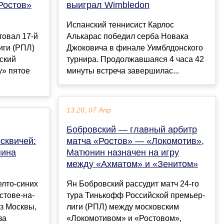
Ростов»
выиграл Wimbledon
Испанский теннисист Карлос
товал 17-й
Алькарас победил серба Новака
иги (РПЛ)
Джоковича в финале Уимблдонского
нский
турнира. Продолжавшаяся 4 часа 42
у» пятое
минуты встреча завершилас...
13:20, 07 Апр
Бобровский — главный арбитр
сквичей:
матча «Ростов» — «Локомотив»,
пина
Матюнин назначен на игру
между «Ахматом» и «Зенитом»
елто-синих
Ян Бобровский рассудит матч 24-го
стове-на-
тура Тинькофф Российской премьер-
з Москвы,
лиги (РПЛ) между московским
за
«Локомотивом» и «Ростовом»,