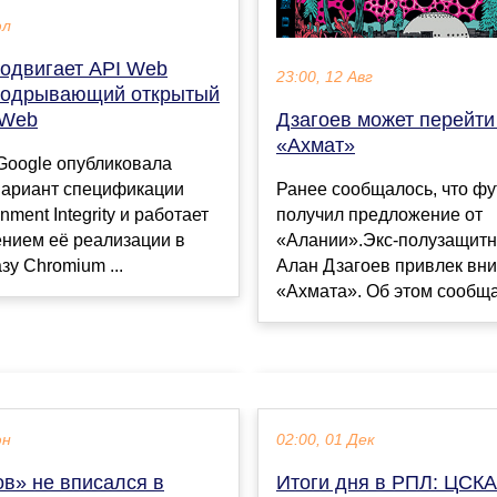
юл
родвигает API Web
23:00, 12 Авг
, подрывающий открытый
 Web
Дзагоев может перейти
«Ахмат»
Google опубликовала
вариант спецификации
Ранее сообщалось, что фу
ment Integrity и работает
получил предложение от
ением её реализации в
«Алании».Экс-полузащит
зу Chromium ...
Алан Дзагоев привлек вн
«Ахмата». Об этом сообщае
юн
02:00, 01 Дек
ов» не вписался в
Итоги дня в РПЛ: ЦСКА