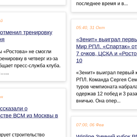
последнее время и в...
ай
05:40, 31 Окт
 отменил тренировку
ня
«Зенит» выиграл первы
Мир РПЛ. «Спартак» от
ы «Ростова» не смогли
7 очков, ЦСКА и «Росто
ренировку в четверг из‑за
10
бщает пресс‑служба клуба.
…...
«Зенит» выиграл первый 
РПЛ. Команда Сергея Сем
туров чемпионата набрала
одержав 12 побед и 3 раз
юн
вничью. Она опер...
ссказали о
ьстве ВСМ из Москвы в
07:00, 06 Фев
рует строительство
Winline Зимний кубок Р