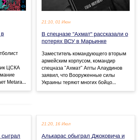
21:10, 01 Июн
 в
В спецназе "Ахмат" рассказали о
потерях ВСУ в Марьинке
тболист
Заместитель командующего вторым
армейским корпусом, командир
ник ЦСКА
спецназа "Ахмат" Апты Алаудинов
имание
заявил, что Вооруженные силы
т Metara...
Украины теряют многих бойцо...
21:20, 16 Июл
 сыграл
Алькарас обыграл Джоковича и