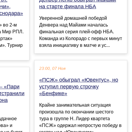
чи»,
на старте финала НБА
аснодара»
Уверенной домашней победой
» во 2-м
Денвера над Майами началась
ка Мир РПЛ.
финальная серия плей-офф НБА.
артак»
Команда из Колорадо с первых минут
м». Турнир
взяла инициативу в матче и ус...
23:00, 07 Ноя
«ПСЖ» обыграл «Ювентус», но
– «Пари
уступил первую строчку
тстранили
«Бенфике»
она
Крайне занимательная ситуация
произошла по окончании шестого
удачное
тура в группе H. Лидер квартета
ова» и
«ПСЖ» одержал непростую победу в