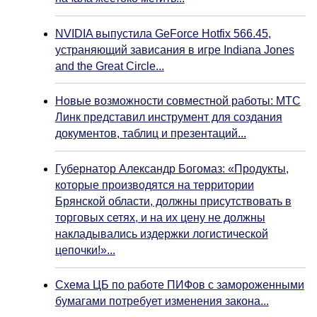
NVIDIA выпустила GeForce Hotfix 566.45,
устраняющий зависания в игре Indiana Jones
and the Great Circle...
Новые возможности совместной работы: МТС
Линк представил инструмент для создания
документов, таблиц и презентаций...
Губернатор Александр Богомаз: «Продукты,
которые производятся на территории
Брянской области, должны присутствовать в
торговых сетях, и на их цену не должны
накладывались издержки логистической
цепочки!»...
Схема ЦБ по работе ПИФов с замороженными
бумагами потребует изменения закона...