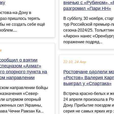
ику
вничью с «Рубином», «
разгромил «Пари НН»
остова-на-Дону в
раз пришлось терять
В субботу, 30 ноября, стар
обы не создать себе ещё
тур Российской премьер-л
облем....
сезона-2024/25. Тольятти
«Акрон» нанес «Оренбург
поражение подряд...
в
сообщил о взятии
22:10, 24 Апр
спецназом «Ахмат»
го опорного пункта на
Ростовчане одолели мо
ом направлении
«Ростов» Валерия Кар
выиграл у «Спартака»
ском направлении бойцы
цназначения «Север-
Встреча красно-белых и ж
яли штурмом опорный
24 апреля произошла в Ро
уженных сил Украины,
Дону. Прибытие поездом и
ава Чечни Рамзан Ка...
серия не самых ярких игр 