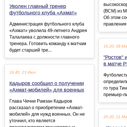
высокоско
Уволен главный тренер
(ВСМ) из М
футбольного клуба «Ахмат»
Об этом с
Администрация футбольного клуба
правления
«Ахмат» уволила 49-летнего Андрея
Талалаева с должности главного
тренера. Готовить команду к матчам
15:20, 08 М
будет старший тре...
"Ростов" 
в матче 
16:40, 23 Июл
Футболисты
определили
Кадыров сообщил о получении
го тура Ти
«Ахмат-мобилей» для военных
премьер-лиг
Глава Чечни Рамзан Кадыров
рассказал о приобретении «Ахмат-
мобилей» для нужд военных. Он не
20:20, 21 М
уточнил, кто является