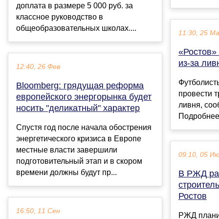
доплата в размере 5 000 руб. за
классное руководство в
общеобразовательных школах....
11:30, 25 М
«Ростов»
из-за лив
12:40, 26 Фев
Футболист
Bloomberg: грядущая реформа
провести т
европейского энергорынка будет
ливня, соо
носить "деликатный" характер
Подробнее
Спустя год после начала обострения
энергетического кризиса в Европе
местные власти завершили
09:10, 05 И
подготовительный этап и в скором
времени должны будут пр...
В РЖД ра
строител
Ростов
16:50, 11 Сен
РЖД плани