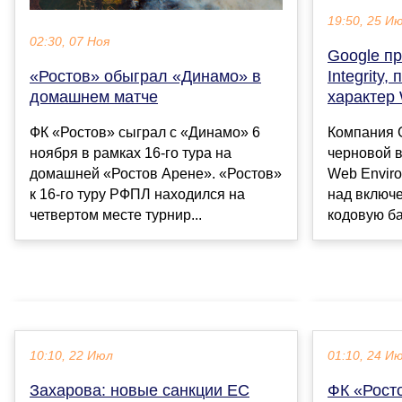
19:50, 25 И
02:30, 07 Ноя
Google п
«Ростов» обыграл «Динамо» в
Integrity
домашнем матче
характер
ФК «Ростов» сыграл с «Динамо» 6
Компания 
ноября в рамках 16-го тура на
черновой 
домашней «Ростов Арене». «Ростов»
Web Environ
к 16-го туру РФПЛ находился на
над включ
четвертом месте турнир...
кодовую ба
10:10, 22 Июл
01:10, 24 И
Захарова: новые санкции ЕС
ФК «Рост