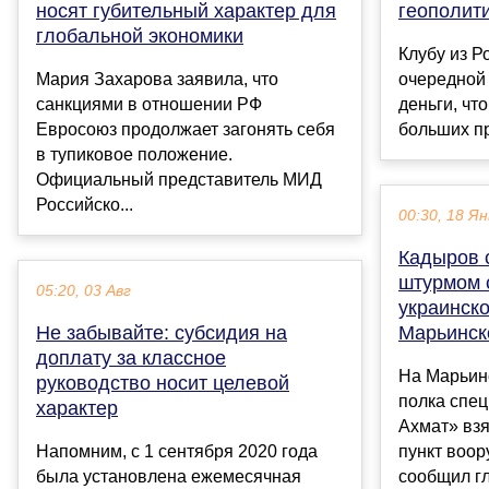
носят губительный характер для
геополит
глобальной экономики
Клубу из Р
Мария Захарова заявила, что
очередной 
санкциями в отношении РФ
деньги, чт
Евросоюз продолжает загонять себя
больших пр
в тупиковое положение.
Официальный представитель МИД
Российско...
00:30, 18 Ян
Кадыров 
штурмом 
05:20, 03 Авг
украинско
Не забывайте: субсидия на
Марьинск
доплату за классное
На Марьин
руководство носит целевой
полка спе
характер
Ахмат» вз
Напомним, с 1 сентября 2020 года
пункт воор
была установлена ежемесячная
сообщил гл