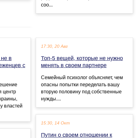
соо...
17:30, 20 Авг
 не в
Топ-5 вещей, которые не нужно
еженцев с
менять в своем партнере
Семейный психолог объясняет, чем
решение
опасны попытки переделать вашу
я центр
вторую половину под собственные
краины,
нужды....
 у властей
15:30, 14 Окт
Путин о своем отношении к