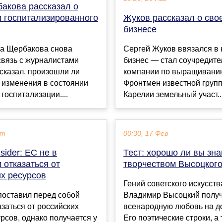
акова рассказал о
и госпитализированного
Жуков рассказал о сво
бизнесе
а Щербакова снова
Сергей Жуков ввязался в
связь с журналистами
бизнес — стал соучредит
сказал, произошли ли
компании по выращиванию
 изменения в состоянии
Фронтмен известной групп
 госпитализации....
Карелии земельный участ..
кт
00:30, 17 Фев
sider: ЕС не в
Тест: хорошо ли вы зн
 отказаться от
творчеством Высоцког
их ресурсов
Гений советского искусств
поставил перед собой
Владимир Высоцкий полу
азаться от российских
всенародную любовь на до
рсов, однако получается у
Его поэтические строки, а