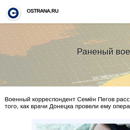
OSTRANA.RU
Раненый вое
Военный корреспондент Семён Пегов расск
того, как врачи Донецка провели ему опер