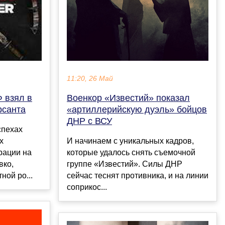
11:20, 26 Май
Военкор «Известий» показал
 взял в
«артиллерийскую дуэль» бойцов
рсанта
ДНР с ВСУ
спехах
И начинаем с уникальных кадров,
х
которые удалось снять съемочной
рации на
группе «Известий». Силы ДНР
вко,
сейчас теснят противника, и на линии
ной ро...
соприкос...