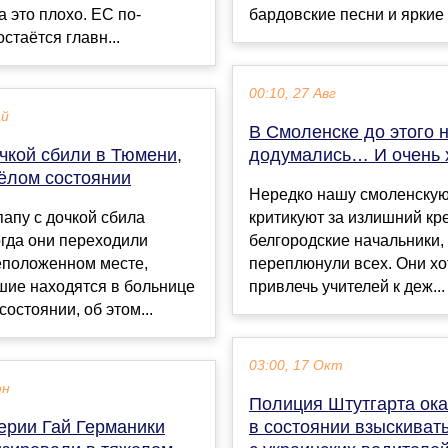
 это плохо. ЕС по-
бардовские песни и яркие 
стаётся главн...
00:10, 27 Авг
ай
В Смоленске до этого 
чкой сбили в Тюмени,
додумались… И очень
жёлом состоянии
Нередко нашу смоленскую
апу с дочкой сбила
критикуют за излишний кр
гда они переходили
белгородские начальники,
еположенном месте,
переплюнули всех. Они хо
шие находятся в больнице
привлечь учителей к деж...
состоянии, об этом...
03:00, 17 Окт
юн
Полиция Штутгарта ока
ерии Гай Германики
в состоянии взыскива