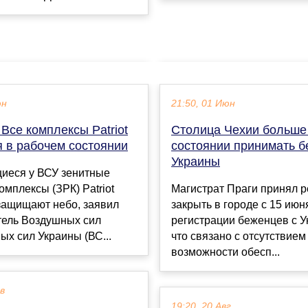
юн
21:50, 01 Июн
Все комплексы Patriot
Столица Чехии больше
я в рабочем состоянии
состоянии принимать б
Украины
иеся у ВСУ зенитные
омплексы (ЗРК) Patriot
Магистрат Праги принял 
защищают небо, заявил
закрыть в городе с 15 июн
тель Воздушных сил
регистрации беженцев с У
х сил Украины (ВС...
что связано с отсутствием
возможности обесп...
ев
19:20, 20 Авг