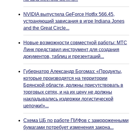
NVIDIA выпустила GeForce Hotfix 566.45,
устраняющий зависания в игре Indiana Jones
and the Great Circle...
Новые возможности совместной работы: МТС
Линк представил инструмент для создания
документов, таблиц и презентаций...
Губернатор Александр Богомаз: «Продукты,
которые производятся на территории
Брянской области, должны присутствовать в
торговых сетях, и на их цену не должны
накладывались издержки логистической
цепочки!»...
Схема ЦБ по работе ПИФов с замороженными
бумагами потребует изменения закона...