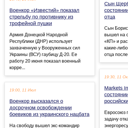
Сын Щерб
Военкор «Известий» показал
состояни
стрельбу по противнику из
отца
трофейной пушки
Сын Борис
Армия Донецкой Народной
вышел на 
Республики (ДНР) использует
«КП» и рас
захваченную у Вооруженных сил
какие-либо
Украины (ВСУ) гаубицу Д-20. Ее
отца после
работу 20 июня показал военный
корре...
19:30, 11 О
Markets In
19:00, 11 Июл
состоянии
Военкор высказался о
российск
досрочном освобождении
Евросоюз 
боевиков из украинского нацбата
задачу отк
На свободу вышел экс-командир
энергоресу