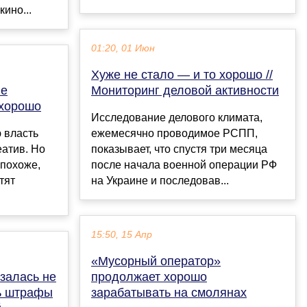
кино...
01:20, 01 Июн
Хуже не стало — и то хорошо //
не
Мониторинг деловой активности
 хорошо
Исследование делового климата,
 власть
ежемесячно проводимое РСПП,
еатив. Но
показывает, что спустя три месяца
 похоже,
после начала военной операции РФ
тят
на Украине и последовав...
15:50, 15 Апр
«Мусорный оператор»
залась не
продолжает хорошо
ть штрафы
зарабатывать на смолянах