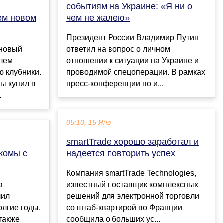
событиям на Украине: «Я ни о
ем новом
чем не жалею»
Президент России Владимир Путин
 новый
ответил на вопрос о личном
елем
отношении к ситуации на Украине и
 клубники.
проводимой спецоперации. В рамках
ы купил в
пресс-конференции по и...
.
05:10, 15 Янв
smartTrade хорошо заработал и
акомы с
надеется повторить успех
о
Компания smartTrade Technologies,
а
известный поставщик комплексных
чил
решений для электронной торговли
лгие годы.
со штаб-квартирой во Франции
 также
сообщила о больших ус...