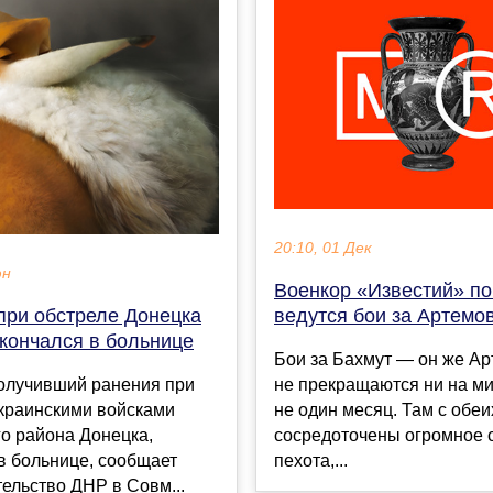
20:10, 01 Дек
юн
Военкор «Известий» по
при обстреле Донецка
ведутся бои за Артемо
скончался в больнице
Бои за Бахмут — он же А
получивший ранения при
не прекращаются ни на ми
украинскими войсками
не один месяц. Там с обеи
о района Донецка,
сосредоточены огромное 
в больнице, сообщает
пехота,...
ельство ДНР в Совм...