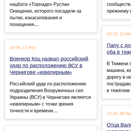
нацбата «Торнадо» Руслан
сообщества
Онищенко, которого посадили за
прежнему о
пытки, изнасилования и
похищения....
03:10, 23 М
Папу с до
16:00, 17 Апр
оба в тя
Военкор Коц назвал российский
В Тюмени п
удар по расположению ВСУ в
машина, ко
Чернигове «ювелирным»
дорогу в н
Российский удар по расположению
пострадав
подразделения Вооруженных сил
в тяжёлом 
Украины (ВСУ) в Чернигове является
«ювелирным» с точки зрения
точности и времени....
12:20, 08 И
Отца Вал