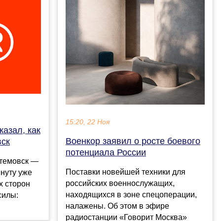
15:20, 22 Ноя
казал, как
Военкор заявил о росте боевого
вск
потенциала России
ртемовск —
Поставки новейшей техники для
нуту уже
российских военнослужащих,
х сторон
находящихся в зоне спецоперации,
силы:
налажены. Об этом в эфире
радиостанции «Говорит Москва»