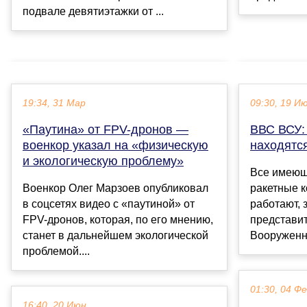
подвале девятиэтажки от ...
19:34, 31 Мар
09:30, 19 И
«Паутина» от FPV-дронов —
ВВС ВСУ: 
военкор указал на «физическую
находятс
и экологическую проблему»
Все имеющ
Военкор Олег Марзоев опубликовал
ракетные к
в соцсетях видео с «паутиной» от
работают, 
FPV-дронов, которая, по его мнению,
представи
станет в дальнейшем экологической
Вооруженны
проблемой....
01:30, 04 Ф
16:40, 20 Июн