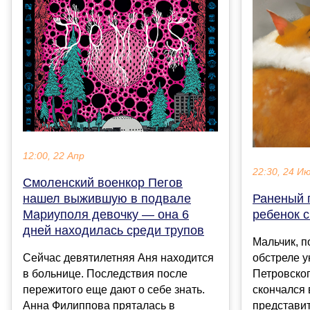
12:00, 22 Апр
22:30, 24 И
Смоленский военкор Пегов
нашел выжившую в подвале
Раненый 
Мариуполя девочку — она 6
ребенок 
дней находилась среди трупов
Мальчик, 
Сейчас девятилетняя Аня находится
обстреле 
в больнице. Последствия после
Петровског
пережитого еще дают о себе знать.
скончался 
Анна Филиппова пряталась в
представит