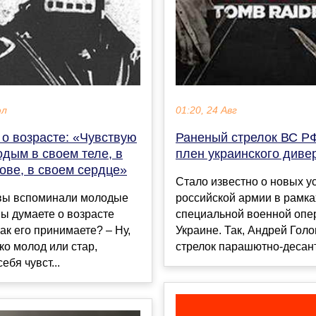
юл
01:20, 24 Авг
 о возрасте: «Чувствую
Раненый стрелок ВС РФ
дым в своем теле, в
плен украинского диве
ове, в своем сердце»
Стало известно о новых у
 вы вспоминали молодые
российской армии в рамка
вы думаете о возрасте
специальной военной опе
как его принимаете? – Ну,
Украине. Так, Андрей Голо
ко молод или стар,
стрелок парашютно-десант
ебя чувст...