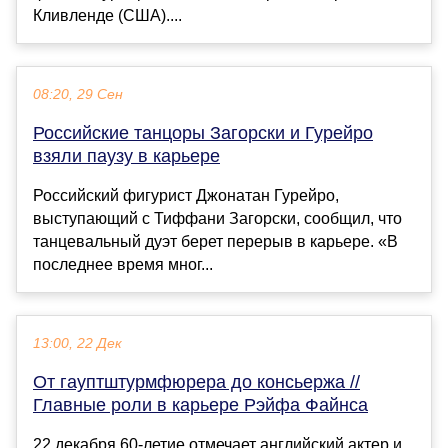
Кливленде (США)....
08:20, 29 Сен
Российские танцоры Загорски и Гурейро
взяли паузу в карьере
Российский фигурист Джонатан Гурейро,
выступающий с Тиффани Загорски, сообщил, что
танцевальный дуэт берет перерыв в карьере. «В
последнее время мног...
13:00, 22 Дек
От гауптштурмфюрера до консьержа //
Главные роли в карьере Рэйфа Файнса
22 декабря 60-летие отмечает английский актер и