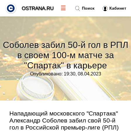
☰
OSTRANA.RU
Поиск
Кабинет
Новости
»
Соболев забил 50-й гол в РПЛ
Тренды новостей
»
в своем 100-м матче за
"Спартак" в карьере
Рубрики
»
Опубликовано: 19:30, 08.04.2023
Правила
»
Контакт
»
Нападающий московского "Спартака"
Александр Соболев забил свой 50-й
гол в Российской премьер-лиге (РПЛ)