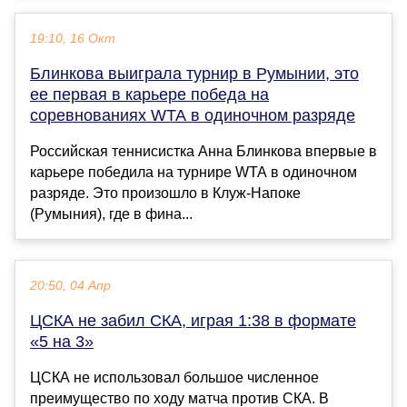
19:10, 16 Окт
Блинкова выиграла турнир в Румынии, это
ее первая в карьере победа на
соревнованиях WTA в одиночном разряде
Российская теннисистка Анна Блинкова впервые в
карьере победила на турнире WTA в одиночном
разряде. Это произошло в Клуж‑Напоке
(Румыния), где в фина...
20:50, 04 Апр
ЦСКА не забил СКА, играя 1:38 в формате
«5 на 3»
ЦСКА не использовал большое численное
преимущество по ходу матча против СКА. В