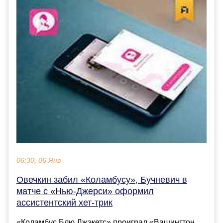
06:30, 06 Янв
Овечкин забил «Коламбусу», Бучневич в
матче с «Нью-Джерси» оформил
ассистентский хет-трик
«Коламбус Блю Джэкетс» проиграл «Вашингтон