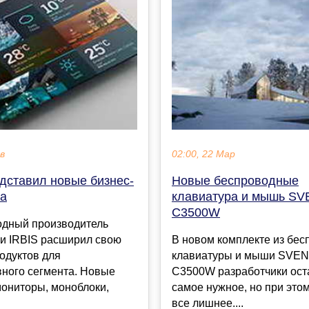
ев
02:00, 22 Мар
едставил новые бизнес-
Новые беспроводные
ва
клавиатура и мышь SV
C3500W
дный производитель
ки IRBIS расширил свою
В новом комплекте из бе
одуктов для
клавиатуры и мыши SVEN
вного сегмента. Новые
C3500W разработчики ост
мониторы, моноблоки,
самое нужное, но при этом
все лишнее....