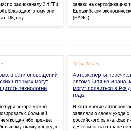
я: по радиоканалу 2,4 ГГц
заявки на сертификацию т
ooth. Благодаря этому они
Евразийском экономическ
 с ПК, ноу...
(ЕАЭС)....
юл
18:10, 02 Сен
зможности оповещений
Автоэксперты перечисл
ских штормах могут
автомобиля из Ирана, 
ащитить технологии
могут появиться в РФ 
года
ие бури вскоре можно
И хотя многие автопроизв
нозировать с большей
заявляли о своем уходе с
 чем когда-либо прежде,
российского рынка, факти
большому скачку вперед в
деятельность в стране по