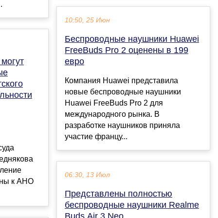
.
10:50, 25 Июн
Беспроводные наушники Huawei
FreeBuds Pro 2 оценены в 199
 могут
евро
ые
Компания Huawei представила
ского
новые беспроводные наушники
льности
Huawei FreeBuds Pro 2 для
международного рынка. В
разработке наушников приняла
участие францу...
суда
еднякова
вление
06:30, 13 Июл
ны к АНО
Представлены полностью
беспроводные наушники Realme
Buds Air 3 Neo