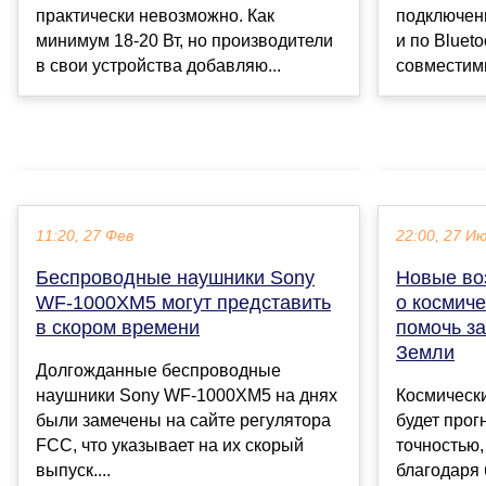
практически невозможно. Как
подключени
минимум 18-20 Вт, но производители
и по Bluet
в свои устройства добавляю...
совместимы
11:20, 27 Фев
22:00, 27 И
Беспроводные наушники Sony
Новые во
WF-1000XM5 могут представить
о космиче
в скором времени
помочь з
Земли
Долгожданные беспроводные
наушники Sony WF-1000XM5 на днях
Космическ
были замечены на сайте регулятора
будет прог
FCC, что указывает на их скорый
точностью,
выпуск....
благодаря 