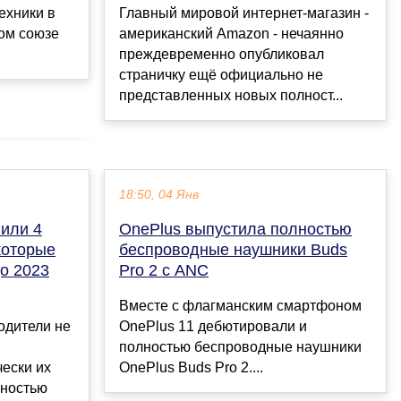
Главный мировой интернет-магазин -
ехники в
американский Amazon - нечаянно
ом союзе
преждевременно опубликовал
страничку ещё официально не
представленных новых полност...
18:50, 04 Янв
или 4
OnePlus выпустила полностью
которые
беспроводные наушники Buds
до 2023
Pro 2 с ANC
Вместе с флагманским смартфоном
одители не
OnePlus 11 дебютировали и
полностью беспроводные наушники
чески их
OnePlus Buds Pro 2....
лностью