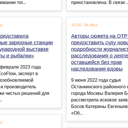
мании тог...
приостановлена. В связи ..
ар
16:50, 04 Июл
представила
Авторы сюжета на ОТР
ные зарядные станции
предоставить суду нов
дународной выставке
подробности журналист
ты и рыбалки»
расследования о деяте
оставшейся без прав
 февраля 2023 года
наследования вдовы
coFlow, эксперт в
возобновляемой
9 июня 2022 года судья
 и производитель
Останкинского районного 
ки чистых решений для
города Москвы Валерия Б
.
рассмотрела исковое зая
Босов Катерины Евгеньев
«Об...
ай