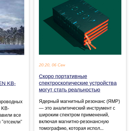
20:20, 06 Сен
Скоро портативные
спектроскопические устройства
EN KB-
могут стать реальностью
Ядерный магнитный резонанс (ЯМР)
спроводных
— это аналитический инструмент с
 KB-
широким спектром применений,
авили все
включая магнитно-резонансную
 "отсекли"
томографию, которая испол...