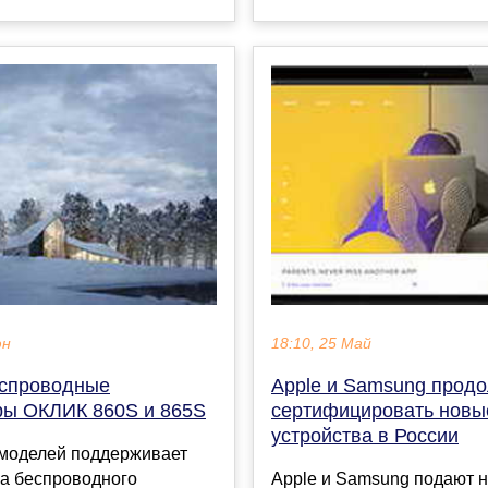
юн
18:10, 25 Май
спроводные
Apple и Samsung прод
ры ОКЛИК 860S и 865S
сертифицировать новы
устройства в России
 моделей поддерживает
ба беспроводного
Apple и Samsung подают 