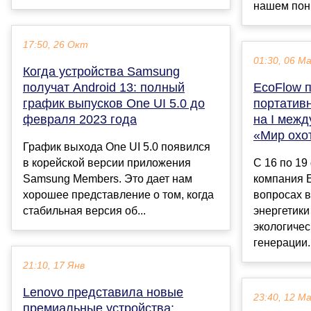
нашем пони
17:50, 26 Окт
01:30, 06 М
Когда устройства Samsung
получат Android 13: полный
EcoFlow 
график выпусков One UI 5.0 до
портатив
февраля 2023 года
на I меж
«Мир охо
График выхода One UI 5.0 появился
в корейской версии приложения
С 16 по 19
Samsung Members. Это дает нам
компания E
хорошее представление о том, когда
вопросах 
стабильная версия об...
энергетики
экологичес
генерации..
21:10, 17 Янв
Lenovo представила новые
23:40, 12 М
премиальные устройства: