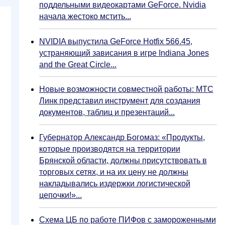
поддельными видеокартами GeForce. Nvidia
начала жестоко мстить...
NVIDIA выпустила GeForce Hotfix 566.45,
устраняющий зависания в игре Indiana Jones
and the Great Circle...
Новые возможности совместной работы: МТС
Линк представил инструмент для создания
документов, таблиц и презентаций...
Губернатор Александр Богомаз: «Продукты,
которые производятся на территории
Брянской области, должны присутствовать в
торговых сетях, и на их цену не должны
накладывались издержки логистической
цепочки!»...
Схема ЦБ по работе ПИФов с замороженными