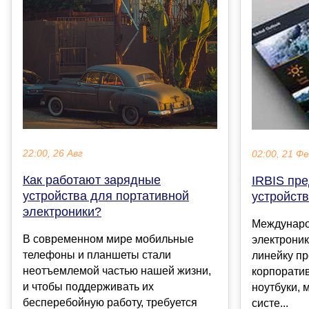
22:00, 26 Авг
02:00, 21 Ф
Как работают зарядные
IRBIS пр
устройства для портативной
устройст
электроники?
Междунаро
В современном мире мобильные
электрони
телефоны и планшеты стали
линейку пр
неотъемлемой частью нашей жизни,
корпорати
и чтобы поддерживать их
ноутбуки, 
бесперебойную работу, требуется
систе...