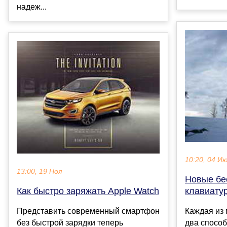
надеж...
10:20, 04 И
13:00, 19 Ноя
Новые бе
Как быстро заряжать Apple Watch
клавиату
Представить современный смартфон
Каждая из
без быстрой зарядки теперь
два спосо