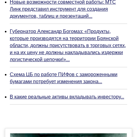
Новые возможности совместной работы: МТС
Линк представил инструмент для создания
документов, таблиц и презентаций...
Губернатор Александр Богомаз: «Продукты,
которые производятся на территории Брянской
области, должны присутствовать в торговых сетях,
и на их цену не должны накладывались издержки
логистической цепочки!»...
Схема ЦБ по работе ПИФов с замороженными
бумагами потребует изменения закона...
В какие реальные активы вкладывать инвестору...