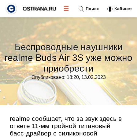
☰
OSTRANA.RU
Поиск
Кабинет
Новости
»
Беспроводные наушники
Тренды новостей
»
realme Buds Air 3S уже можно
приобрести
Рубрики
»
Опубликовано: 18:20, 13.02.2023
Правила
»
Контакт
»
realme сообщает, что за звук здесь в
ответе 11-мм тройной титановый
басс-драйвер с силиконовой