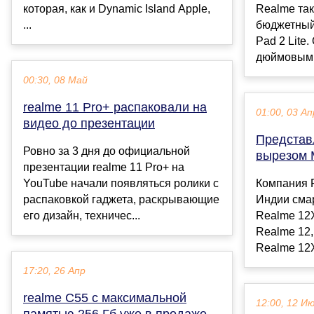
которая, как и Dynamic Island Apple,
Realme та
...
бюджетный
Pad 2 Lite
дюймовым 
00:30, 08 Май
realme 11 Pro+ распаковали на
01:00, 03 Ап
видео до презентации
Представ
Ровно за 3 дня до официальной
вырезом M
презентации realme 11 Pro+ на
YouTube начали появляться ролики с
Компания 
распаковкой гаджета, раскрывающие
Индии сма
его дизайн, техничес...
Realme 12X
Realme 12,
Realme 12X
17:20, 26 Апр
realme C55 с максимальной
12:00, 12 И