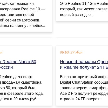
итайская компания
Это Realme 11 4G и Realm
онсировала Realme 10 —
который, как может показа
едставителя новой
первый взгляд, о...
ой серии смартфонов,
ишла на смену линейке...
юн
05:50, 27 Июн
 Realme Narzo 50
Новые флагманы Oppo,
России
и Realme получат 24 Г
Realme дала старт
Вчера авторитетный инф
м продажам смартфона
Digital Chat Station сообщи
zo 50, который был
топовая версия смартфон
н в феврале этого года.
Ace 2 Pro получит рекорд
енен в 20 тысяч руб...
отрасли 24 ГБ операт...