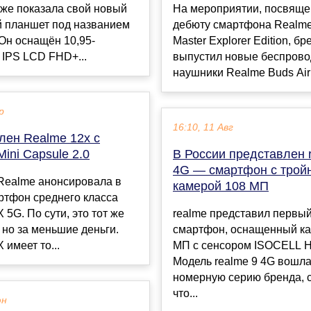
кже показала свой новый
На мероприятии, посвящ
 планшет под названием
дебюту смартфона Realme
. Он оснащён 10,95-
Master Explorer Edition, б
IPS LCD FHD+...
выпустил новые беспров
наушники Realme Buds Air 3
р
16:10, 11 Авг
лен Realme 12x с
ini Capsule 2.0
В России представлен 
4G — смартфон с трой
Realme анонсировала в
камерой 108 МП
ртфон среднего класса
 5G. По сути, это тот же
realme представил первы
 но за меньшие деньги.
смартфон, оснащенный к
 имеет то...
МП с сенсором ISOCELL 
Модель realme 9 4G вошла
номерную серию бренда, 
что...
юн