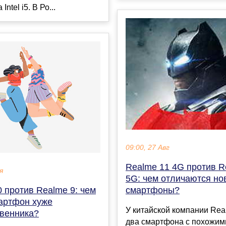
ntel i5. В Ро...
09:00, 27 Авг
Realme 11 4G против R
я
5G: чем отличаются но
 против Realme 9: чем
смартфоны?
артфон хуже
У китайской компании Rea
венника?
два смартфона с похожим