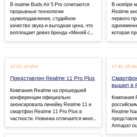
В realme Buds Air 5 Pro сочетаются
В ноябре к
прорывные технологии
Realme ан
шумоподавления, студийное
первого пр
качество звука и выгодная цена, что
одноименн
воплощает девиз бренда «Меняй с...
которая пр
18:50, 10 Май
17:40, 28 И
Представлен Realme 11 Pro Plus
Смартфон
вышел в 
Компания Realme на прошедшей
конференции официально
Компания 
анонсировала линейку Realme 11 и
российски
смартфон Realme 11 Pro Plus в
Realme Nar
частности. Новинка отличается мног...
представле
Аппарат оц