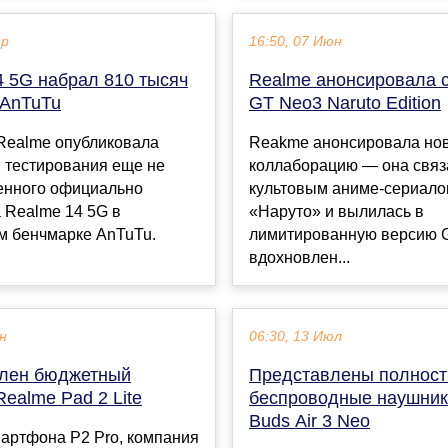
ар
16:50, 07 Июн
4 5G набрал 810 тысяч
Realme анонсировала 
 AnTuTu
GT Neo3 Naruto Edition
Realme опубликовала
Reakme анонсировала но
 тестирования еще не
коллаборацию — она связ
енного официально
культовым аниме-сериал
 Realme 14 5G в
«Наруто» и вылилась в
м бенчмарке AnTuTu.
лимитированную версию 
вдохновлен...
ен
06:30, 13 Июл
лен бюджетный
Представлены полнос
ealme Pad 2 Lite
беспроводные наушник
Buds Air 3 Neo
артфона P2 Pro, компания