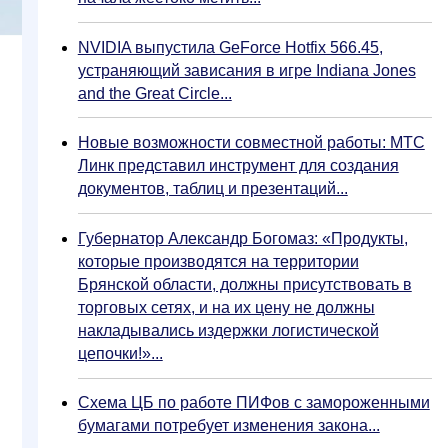
NVIDIA выпустила GeForce Hotfix 566.45,
устраняющий зависания в игре Indiana Jones
and the Great Circle...
Новые возможности совместной работы: МТС
Линк представил инструмент для создания
документов, таблиц и презентаций...
Губернатор Александр Богомаз: «Продукты,
которые производятся на территории
Брянской области, должны присутствовать в
торговых сетях, и на их цену не должны
накладывались издержки логистической
цепочки!»...
Схема ЦБ по работе ПИФов с замороженными
бумагами потребует изменения закона...