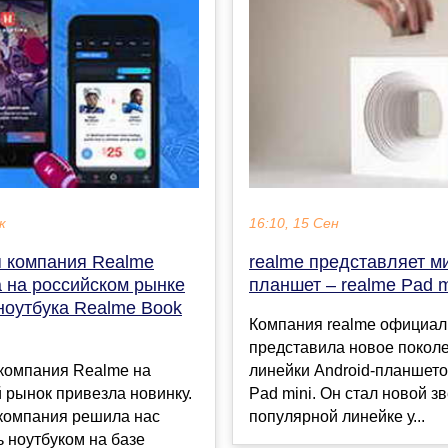
к
16:10, 15 Сен
я компания Realme
realme представляет м
а на российском рынке
планшет – realme Pad m
ноутбука Realme Book
Компания realme официал
представила новое покол
 компания Realme на
линейки Android-планшето
 рынок привезла новинку.
Pad mini. Он стал новой з
 компания решила нас
популярной линейке у...
 ноутбуком на базе