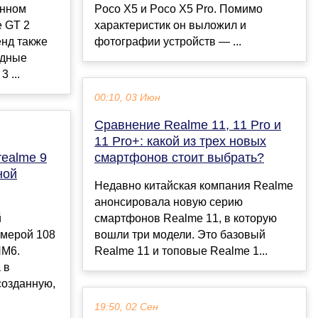
енном
Poco X5 и Poco X5 Pro. Помимо
 GT 2
характеристик он выложил и
ренд также
фотографии устройств — ...
одные
 ...
00:10, 03 Июн
Cравнение Realme 11, 11 Pro и
11 Pro+: какой из трех новых
realme 9
смартфонов стоит выбрать?
ной
Недавно китайская компания Realme
анонсировала новую серию
й
смартфонов Realme 11, в которую
амерой 108
вошли три модели. Это базовый
HM6.
Realme 11 и топовые Realme 1...
 в
созданную,
19:50, 02 Сен