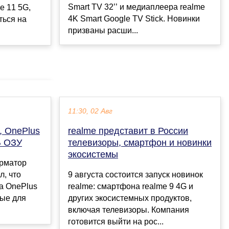
Smart TV 32’’ и медиаплеера realme
e 11 5G,
4K Smart Google TV Stick. Новинки
ться на
призваны расши...
11:30, 02 Авг
 OnePlus
realme представит в России
Б ОЗУ
телевизоры, смартфон и новинки
экосистемы
орматор
л, что
9 августа состоится запуск новинок
а OnePlus
realme: смартфона realme 9 4G и
ные для
других экосистемных продуктов,
включая телевизоры. Компания
готовится выйти на рос...