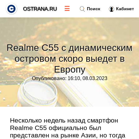
☰
OSTRANA.RU
Поиск
Кабинет
Новости
»
Realme C55 с динамическим
Тренды новостей
»
островом скоро выедет в
Европу
Рубрики
»
Опубликовано: 16:10, 08.03.2023
Правила
»
Контакт
»
Несколько недель назад смартфон
Realme C55 официально был
представлен на рынке Азии, но тогда