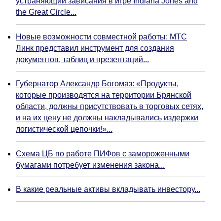
устраняющий зависания в игре Indiana Jones and
the Great Circle...
Новые возможности совместной работы: МТС
Линк представил инструмент для создания
документов, таблиц и презентаций...
Губернатор Александр Богомаз: «Продукты,
которые производятся на территории Брянской
области, должны присутствовать в торговых сетях,
и на их цену не должны накладывались издержки
логистической цепочки!»...
Схема ЦБ по работе ПИФов с замороженными
бумагами потребует изменения закона...
В какие реальные активы вкладывать инвестору...