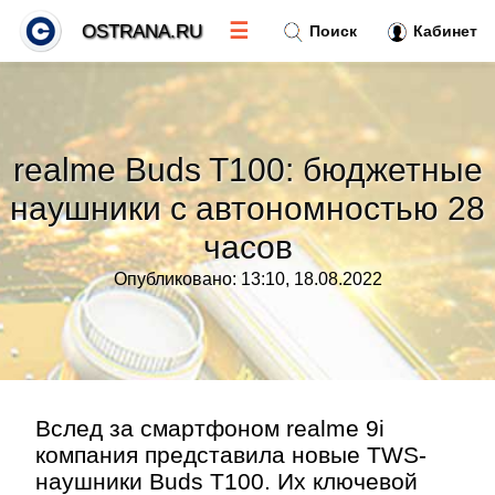
☰
OSTRANA.RU
Поиск
Кабинет
Новости
»
realme Buds T100: бюджетные
Тренды новостей
»
наушники с автономностью 28
часов
Рубрики
»
Опубликовано: 13:10, 18.08.2022
Правила
»
Контакт
»
Вслед за смартфоном realme 9i
компания представила новые TWS-
наушники Buds T100. Их ключевой