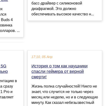
басс-драйвер с силиконовой
диафрагмой. Это должно
ых
обеспечивать высокое качество н...
ился
 Buds 4
новинка
лларов. ...
17:10, 05 Апр
 5G
История о том как наушники
льно
спасли геймера от верной
смерти!
ентацию в
а сразу
Жизнь полна случайностей! Никто не
1 Pro и
знает, что случится не только через
тавляет
месяц или неделю, но и в следующую
минуту. Как сказал небезызвестный