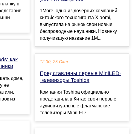
 планку в
представив
1More, одна из дочерних компаний
дыши -
китайского техногиганта Xiaomi,
выпустила на рынок свои новые
беспроводные наушники. Новинку,
получившую название 1M...
ds: как
12:30, 25 Окт
шники
Представлены первые MiniLED-
шать дома,
телевизоры Toshiba
у не
атили,
Компания Toshiba официально
ывок из
представила в Китае свои первые
аудиовизуальные флагманские
телевизоры MiniLED....