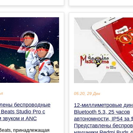
юл
05:20, 29 Дек
лены беспроводные
12-миллиметровые дин
Beats Studio Pro с
Bluetooth 5.3, 25 часов
 звуком и ANC
автономности, IP54 за 
Представлены беспро
Beats, принадлежащая
наушники Redmi Buds 4 