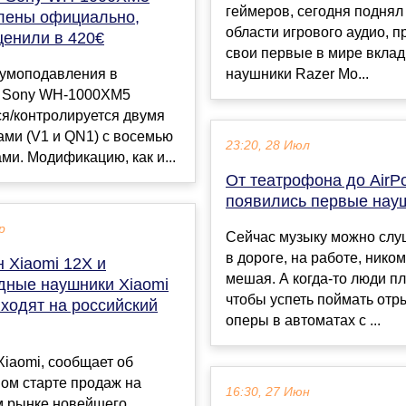
геймеров, сегодня поднял
лены официально,
области игрового аудио, 
ценили в 420€
свои первые в мире вкла
умоподавления в
наушники Razer Mo...
 Sony WH-1000XM5
я/контролируется двумя
ами (V1 и QN1) с восемью
23:20, 28 Июл
и. Модификацию, как и...
От театрофона до AirPo
появились первые нау
р
Сейчас музыку можно слу
в дороге, на работе, ником
 Xiaomi 12X и
мешая. А когда-то люди пл
дные наушники Xiaomi
чтобы успеть поймать отр
ходят на российский
оперы в автоматах с ...
iaomi, сообщает об
ом старте продаж на
16:30, 27 Июн
м рынке новейшего