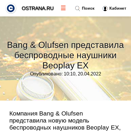
☰
OSTRANA.RU
Поиск
Кабинет
Новости
»
Bang & Olufsen представила
Тренды новостей
»
беспроводные наушники
Beoplay EX
Рубрики
»
Опубликовано: 10:10, 20.04.2022
Правила
»
Контакт
»
Компания Bang & Olufsen
представила новую модель
беспроводных наушников Beoplay EX,