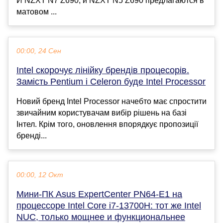
И NZXT N7 Z690, и NZXT N5 Z690 предлагаются в
матовом ...
00:00, 24 Сен
Intel скорочує лінійку брендів процесорів.
Замість Pentium і Celeron буде Intel Processor
Новий бренд Intel Processor начебто має спростити
звичайним користувачам вибір рішень на базі
Інтел. Крім того, оновлення впорядкує пропозиції
бренді...
00:00, 12 Окт
Мини-ПК Asus ExpertCenter PN64-E1 на
процессоре Intel Core i7-13700H: тот же Intel
NUC, только мощнее и функциональнее