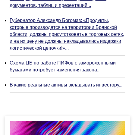
документов, таблиц и презентаций...
Губернатор Александр Богомаз: «Продукты,
которые производятся на территории Брянской
области, должны присутствовать в торговых сетях,
и на их цену не должны накладывались издержки
логистической цепочки!»...
Схема ЦБ по работе ПИФов с замороженными
бумагами потребует изменения закона...
В какие реальные активы вкладывать инвестору...