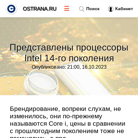
☰
OSTRANA.RU
Поиск
Кабинет
Новости
»
Представлены процессоры
Тренды новостей
»
Intel 14-го поколения
Опубликовано: 21:00, 16.10.2023
Рубрики
»
Правила
»
Контакт
»
Брендирование, вопреки слухам, не
изменилось, они по-прежнему
называются Core i, цены в сравнении
с прошлогодним поколением тоже не