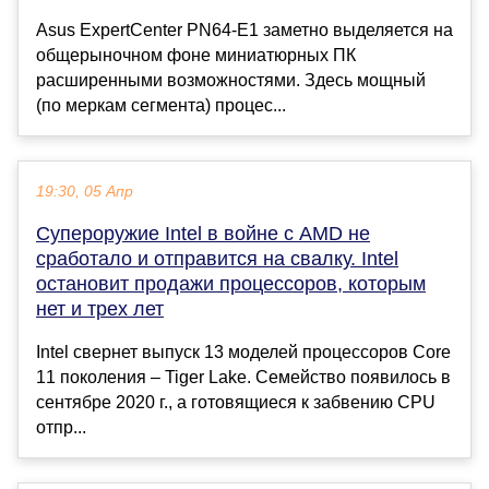
Asus ExpertCenter PN64-E1 заметно выделяется на
общерыночном фоне миниатюрных ПК
расширенными возможностями. Здесь мощный
(по меркам сегмента) процес...
19:30, 05 Апр
Супероружие Intel в войне с AMD не
сработало и отправится на свалку. Intel
остановит продажи процессоров, которым
нет и трех лет
Intel свернет выпуск 13 моделей процессоров Core
11 поколения – Tiger Lake. Семейство появилось в
сентябре 2020 г., а готовящиеся к забвению CPU
отпр...