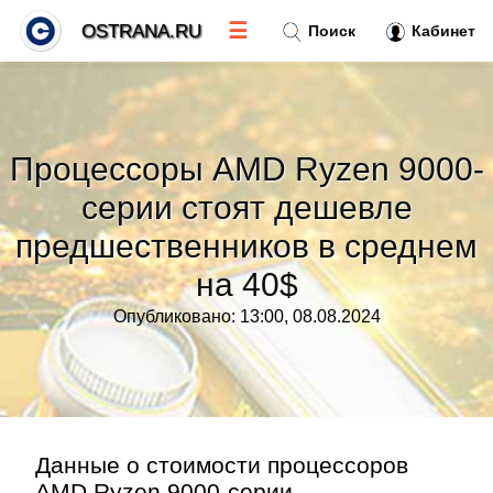
☰
OSTRANA.RU
Поиск
Кабинет
Новости
»
Процессоры AMD Ryzen 9000-
Тренды новостей
»
серии стоят дешевле
предшественников в среднем
Рубрики
»
на 40$
Правила
»
Опубликовано: 13:00, 08.08.2024
Контакт
»
Данные о стоимости процессоров
AMD Ryzen 9000-серии,