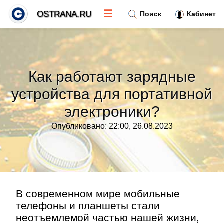
☰
OSTRANA.RU
Поиск
Кабинет
Новости
»
Как работают зарядные
Тренды новостей
»
устройства для портативной
электроники?
Рубрики
»
Опубликовано: 22:00, 26.08.2023
Правила
»
Контакт
»
В современном мире мобильные
телефоны и планшеты стали
неотъемлемой частью нашей жизни,