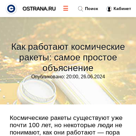
☰
OSTRANA.RU
Поиск
Кабинет
Новости
»
Как работают космические
Тренды новостей
»
ракеты: самое простое
объяснение
Рубрики
»
Опубликовано: 20:00, 26.06.2024
Правила
»
Контакт
»
Космические ракеты существуют уже
почти 100 лет, но некоторые люди не
понимают, как они работают — пора