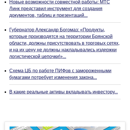
Новые возможности совместной работы: МТС
Линк представил инструмент для создания
документов, таблиц и презентаций...
Губернатор Александр Богомаз: «Продукты,
которые производятся на территории Брянской
области, должны присутствовать в торговых сетях,
и на их цену не должны накладывались издержки
логистической цепочки!»...
Схема ЦБ по работе ПИФов с замороженными
бумагами потребует изменения закона...
В какие реальные активы вкладывать инвестору...