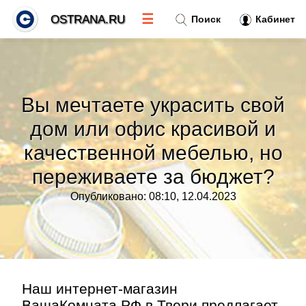
☰
OSTRANA.RU
Поиск
Кабинет
Новости
»
Вы мечтаете украсить свой
Тренды новостей
»
дом или офис красивой и
качественной мебелью, но
Рубрики
»
переживаете за бюджет?
Правила
»
Опубликовано: 08:10, 12.04.2023
Контакт
»
Наш интернет-магазин
ВашаКомната.РФ в Твери предлагает