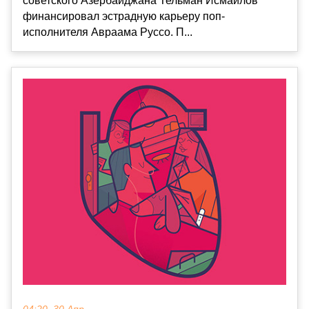
советского Азербайджана Тельман Исмаилов
финансировал эстрадную карьеру поп-
исполнителя Авраама Руссо. П...