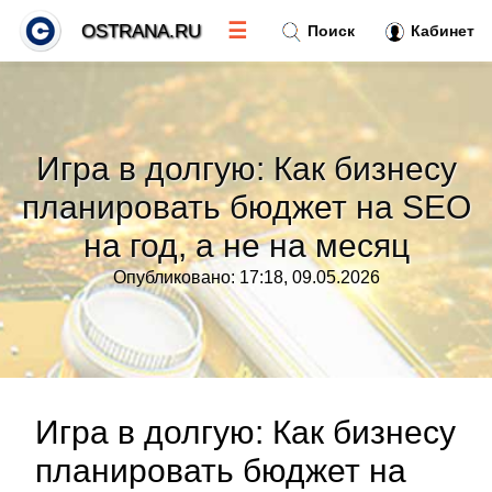
☰
OSTRANA.RU
Поиск
Кабинет
Новости
»
Игра в долгую: Как бизнесу
Тренды новостей
»
планировать бюджет на SEO
на год, а не на месяц
Рубрики
»
Опубликовано: 17:18, 09.05.2026
Правила
»
Контакт
»
Игра в долгую: Как бизнесу
планировать бюджет на