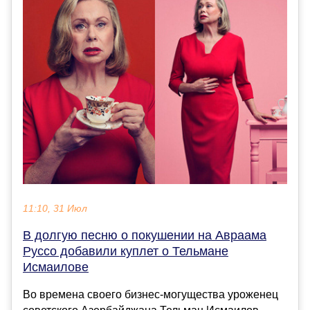
11:10, 31 Июл
В долгую песню о покушении на Авраама
Руссо добавили куплет о Тельмане
Исмаилове
Во времена своего бизнес-могущества уроженец