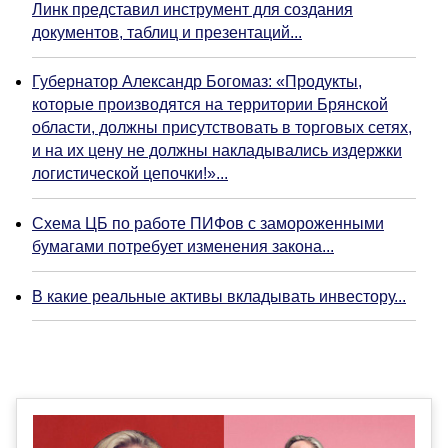
Линк представил инструмент для создания
документов, таблиц и презентаций...
Губернатор Александр Богомаз: «Продукты,
которые производятся на территории Брянской
области, должны присутствовать в торговых сетях,
и на их цену не должны накладывались издержки
логистической цепочки!»...
Схема ЦБ по работе ПИФов с замороженными
бумагами потребует изменения закона...
В какие реальные активы вкладывать инвестору...