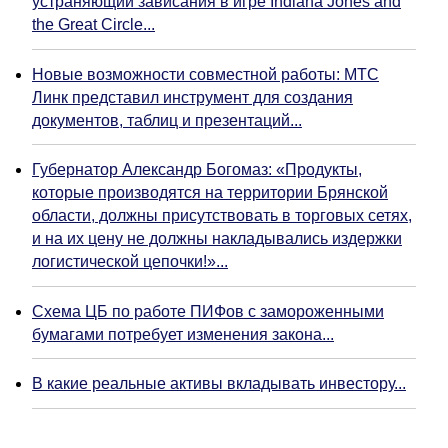
устраняющий зависания в игре Indiana Jones and
the Great Circle...
Новые возможности совместной работы: МТС
Линк представил инструмент для создания
документов, таблиц и презентаций...
Губернатор Александр Богомаз: «Продукты,
которые производятся на территории Брянской
области, должны присутствовать в торговых сетях,
и на их цену не должны накладывались издержки
логистической цепочки!»...
Схема ЦБ по работе ПИФов с замороженными
бумагами потребует изменения закона...
В какие реальные активы вкладывать инвестору...