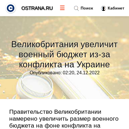
☰
OSTRANA.RU
Поиск
Кабинет
Новости
»
Великобритания увеличит
Тренды новостей
»
военный бюджет из-за
конфликта на Украине
Рубрики
»
Опубликовано: 02:20, 24.12.2022
Правила
»
Контакт
»
Правительство Великобритании
намерено увеличить размер военного
бюджета на фоне конфликта на