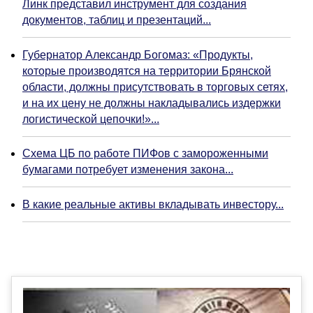
Линк представил инструмент для создания
документов, таблиц и презентаций...
Губернатор Александр Богомаз: «Продукты,
которые производятся на территории Брянской
области, должны присутствовать в торговых сетях,
и на их цену не должны накладывались издержки
логистической цепочки!»...
Схема ЦБ по работе ПИФов с замороженными
бумагами потребует изменения закона...
В какие реальные активы вкладывать инвестору...