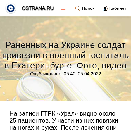
☰
OSTRANA.RU
Поиск
Кабинет
Новости
»
Раненных на Украине солдат
Тренды новостей
»
привезли в военный госпиталь
в Екатеринбурге. Фото, видео
Рубрики
»
Опубликовано: 05:40, 05.04.2022
Правила
»
Контакт
»
На записи ГТРК «Урал» видно около
25 пациентов. У части из них повязки
на ногах и руках. После лечения они