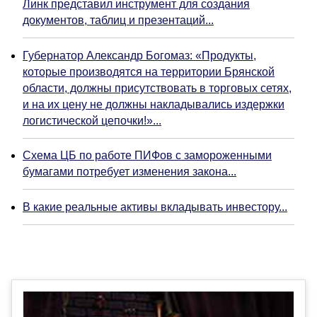
Линк представил инструмент для создания
документов, таблиц и презентаций...
Губернатор Александр Богомаз: «Продукты,
которые производятся на территории Брянской
области, должны присутствовать в торговых сетях,
и на их цену не должны накладывались издержки
логистической цепочки!»...
Схема ЦБ по работе ПИФов с замороженными
бумагами потребует изменения закона...
В какие реальные активы вкладывать инвестору...