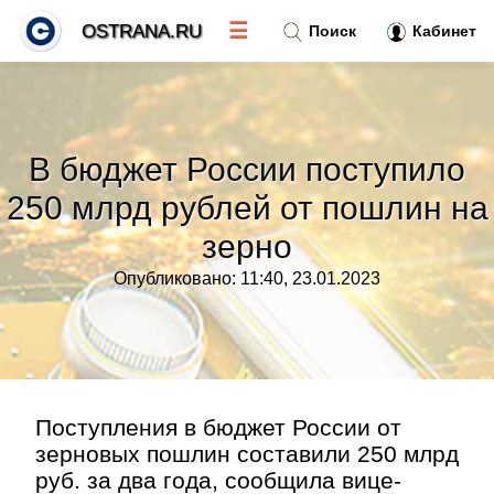
☰
OSTRANA.RU
Поиск
Кабинет
Новости
»
В бюджет России поступило
Тренды новостей
»
250 млрд рублей от пошлин на
зерно
Рубрики
»
Опубликовано: 11:40, 23.01.2023
Правила
»
Контакт
»
Поступления в бюджет России от
зерновых пошлин составили 250 млрд
руб. за два года, сообщила вице-