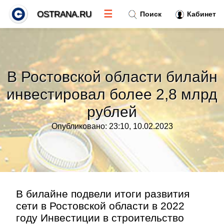
☰
OSTRANA.RU
Поиск
Кабинет
Новости
»
В Ростовской области билайн
Тренды новостей
»
инвестировал более 2,8 млрд
рублей
Рубрики
»
Опубликовано: 23:10, 10.02.2023
Правила
»
Контакт
»
В билайне подвели итоги развития
сети в Ростовской области в 2022
году Инвестиции в строительство