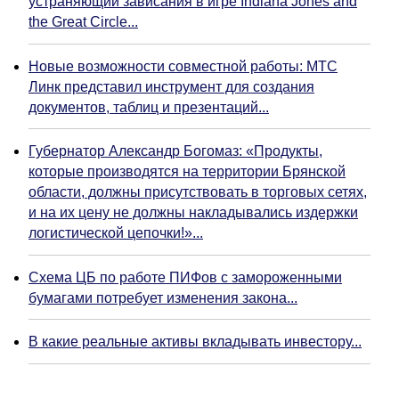
устраняющий зависания в игре Indiana Jones and
the Great Circle...
Новые возможности совместной работы: МТС
Линк представил инструмент для создания
документов, таблиц и презентаций...
Губернатор Александр Богомаз: «Продукты,
которые производятся на территории Брянской
области, должны присутствовать в торговых сетях,
и на их цену не должны накладывались издержки
логистической цепочки!»...
Схема ЦБ по работе ПИФов с замороженными
бумагами потребует изменения закона...
В какие реальные активы вкладывать инвестору...