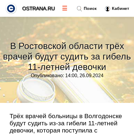
☰
OSTRANA.RU
Поиск
Кабинет
Новости
»
В Ростовской области трёх
Тренды новостей
»
врачей будут судить за гибель
11-летней девочки
Рубрики
»
Опубликовано: 14:00, 26.09.2024
Правила
»
Контакт
»
Трёх врачей больницы в Волгодонске
будут судить из-за гибели 11-летней
девочки, которая поступила с