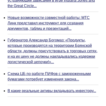
устраняющий зависания в игре Indiana Jones and
the Great Circle...
Новые возможности совместной работы: МТС
Линк представил инструмент для создания
документов, таблиц и презентаций...
Губернатор Александр Богомаз: «Продукты,
которые производятся на территории Брянской
области, должны присутствовать в торговых сетях,
и на их цену не должны накладывались издержки
логистической цепочки!»...
Схема ЦБ по работе ПИФов с замороженными
бумагами потребует изменения закона...
В какие реальные активы вкладывать инвестору...