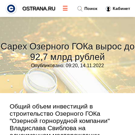
☰
OSTRANA.RU
Поиск
Кабинет
Новости
»
Capex Озерного ГОКа вырос до
Тренды новостей
»
92,7 млрд рублей
Опубликовано: 09:20, 14.11.2022
Рубрики
»
Правила
»
Контакт
»
Общий объем инвестиций в
строительство Озерного ГОКа
"Озерной горнорудной компании"
Владислава Свиблова на