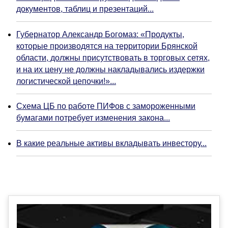
документов, таблиц и презентаций...
Губернатор Александр Богомаз: «Продукты,
которые производятся на территории Брянской
области, должны присутствовать в торговых сетях,
и на их цену не должны накладывались издержки
логистической цепочки!»...
Схема ЦБ по работе ПИФов с замороженными
бумагами потребует изменения закона...
В какие реальные активы вкладывать инвестору...