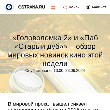
☰
OSTRANA.RU
Поиск
Кабинет
Новости
»
«Головоломка 2» и «Паб
Тренды новостей
»
«Старый дуб»» – обзор
мировых новинок кино этой
Рубрики
»
недели
Правила
»
Опубликовано: 13:00, 23.06.2024
Контакт
»
В мировой прокат вышел сиквел
анимационного фильма 2015 года от