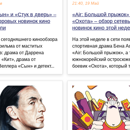
ев
21:40, 19 Май
ын» и «Стук в дверь» –
«Air: Большой прыжок»
фровых новинок кино
«Охота» – обзор сетев
ели
новинок кино этой нед
 сегодняшнего кинообзора
На этой неделе в сети по
фильма от маститых
спортивная драма Бена 
в: драма от Даррена
«Air: Большой прыжок», а
«Кит», драма от
южнокорейский остросюж
еллера «Сын» и детект...
боевик «Охота», который т