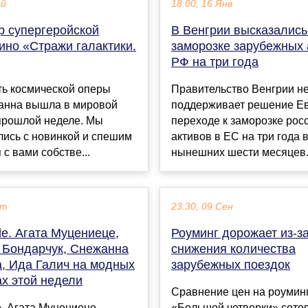
ай
18:00, 16 Янв
р супергеройской
В Венгрии высказались
ино «Стражи галактики.
заморозке зарубежных 
РФ на три года
ть космической оперы
Правительство Венгрии н
анна вышла в мировой
поддерживает решение Е
 прошлой неделе. Мы
переходе к заморозке рос
лись с новинкой и спешим
активов в ЕС на три года 
 с вами собстве...
нынешних шести месяцев. 
кт
23:30, 09 Сен
e. Агата Муцениеце,
Роуминг дорожает из-з
 Бондарчук, Снежанна
снижения количества
а, Ида Галич на модных
зарубежных поездок
ах этой недели
Сравнение цен на роуминг
. Агата Муцениеце,
«Большой четверки» сото