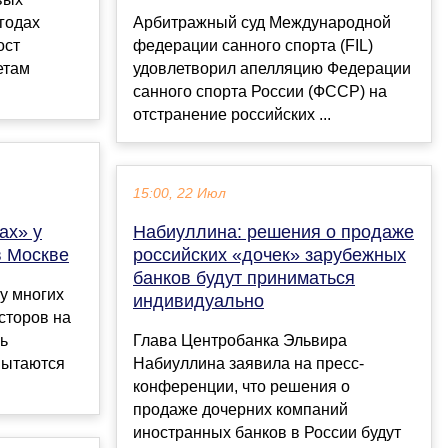
 годах
Арбитражный суд Международной
ост
федерации санного спорта (FIL)
етам
удовлетворил апелляцию Федерации
санного спорта России (ФССР) на
отстранение российских ...
15:00, 22 Июл
ах» у
Набиуллина: решения о продаже
в Москве
российских «дочек» зарубежных
банков будут приниматься
 у многих
индивидуально
сторов на
сь
Глава Центробанка Эльвира
пытаются
Набиуллина заявила на пресс-
конференции, что решения о
продаже дочерних компаний
иностранных банков в России будут