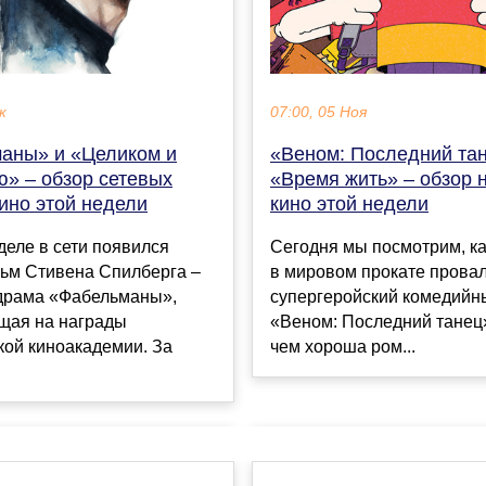
к
07:00, 05 Ноя
аны» и «Целиком и
«Веном: Последний тан
ю» – обзор сетевых
«Время жить» – обзор 
ино этой недели
кино этой недели
деле в сети появился
Сегодня мы посмотрим, ка
ьм Стивена Спилберга –
в мировом прокате прова
драма «Фабельманы»,
супергеройский комедийн
щая на награды
«Веном: Последний танец»
кой киноакадемии. За
чем хороша ром...