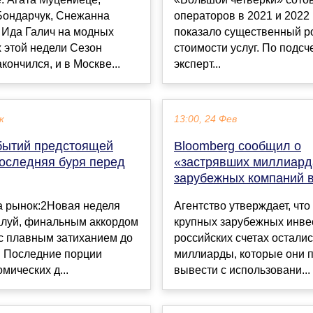
Бондарчук, Снежанна
операторов в 2021 и 2022
 Ида Галич на модных
показало существенный р
 этой недели Сезон
стоимости услуг. По подсч
кончился, и в Москве...
эксперт...
к
13:00, 24 Фев
бытий предстоящей
Bloomberg сообщил о
последняя буря перед
«застрявших миллиард
зарубежных компаний 
а рынок:2Новая неделя
Агентство утверждает, что
алуй, финальным аккордом
крупных зарубежных инве
с плавным затиханием до
российских счетах остали
. Последние порции
миллиарды, которые они 
мических д...
вывести с использовани...