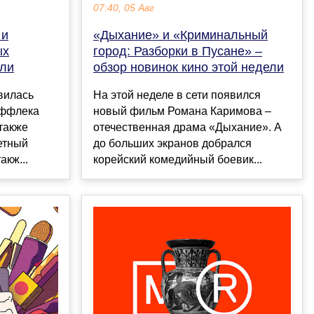
07:40, 05 Авг
 и
«Дыхание» и «Криминальный
ых
город: Разборки в Пусане» –
ели
обзор новинок кино этой недели
явилась
На этой неделе в сети появился
Аффлека
новый фильм Романа Каримова –
 также
отечественная драма «Дыхание». А
етный
до больших экранов добрался
акж...
корейский комедийный боевик...