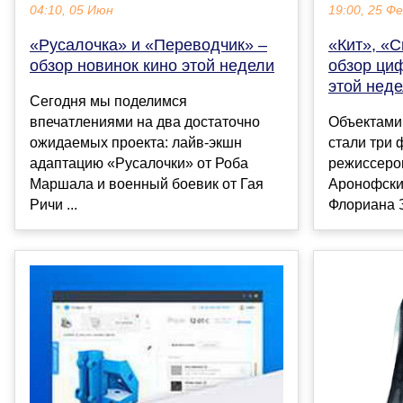
04:10, 05 Июн
19:00, 25 Ф
«Русалочка» и «Переводчик» –
«Кит», «С
обзор новинок кино этой недели
обзор ци
этой нед
Сегодня мы поделимся
впечатлениями на два достаточно
Объектами
ожидаемых проекта: лайв-экшн
стали три 
адаптацию «Русалочки» от Роба
режиссеро
Маршала и военный боевик от Гая
Аронофски 
Ричи ...
Флориана З