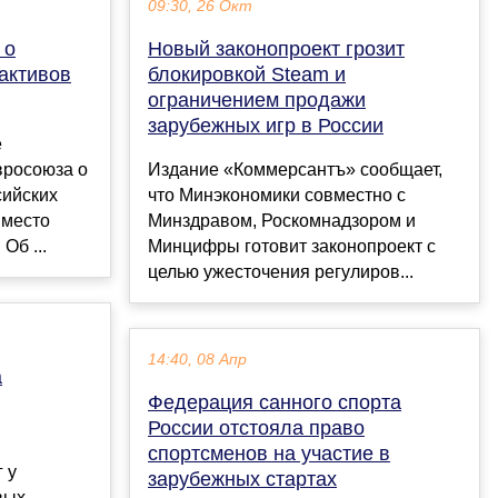
09:30, 26 Окт
 о
Новый законопроект грозит
активов
блокировкой Steam и
ограничением продажи
зарубежных игр в России
е
вросоюза о
Издание «Коммерсантъ» сообщает,
сийских
что Минэкономики совместно с
вместо
Минздравом, Роскомнадзором и
Об ...
Минцифры готовит законопроект с
целью ужесточения регулиров...
14:40, 08 Апр
а
Федерация санного спорта
России отстояла право
спортсменов на участие в
 у
зарубежных стартах
вых