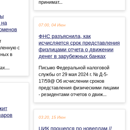
принимат...
ны
 на
07:00, 04 Июн
доменов
ФНС разъяснила, как
т
исчисляется срок представления
вленную с
физлицами отчета о движении
нных в
денег в зарубежных банках
х....
Письмо Федеральной налоговой
службы от 29 мая 2024 г. № Д-5-
17/59@ Об исчислении сроков
представления физическими лицами
- резидентами отчетов о движ...
жит
варов
03:20, 15 Июн
ЦИК прошелся по новеллам //