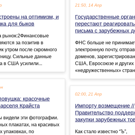
р
21:50, 14 Апр
строены на оптимизм, и
Государственные орга
шка для быков
перестают реагировать
письма с зарубежных 
а рынок:2Финансовые
яются за позитив в
ФНС больше не принимае
к утром после скромного
электронную почту, отпра
тницу. Сильные данные
доменов, зарегистрирова
а в США усилили...
США, Евросоюзе и других
«недружественных» страна
юн
02:00, 21 Апр
ловушка: красочные
арселя Крайста
Импорту возмещение //
Правительство поддер
ы видели эти фотографии.
закупки зарубежных то
ых плакатах, на красивых
 упаковках, по
Как стало известно “Ъ”,