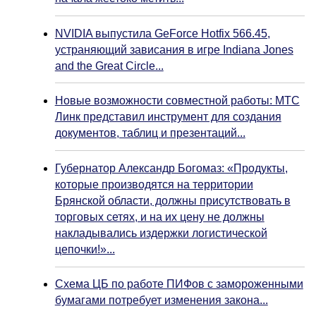
NVIDIA выпустила GeForce Hotfix 566.45,
устраняющий зависания в игре Indiana Jones
and the Great Circle...
Новые возможности совместной работы: МТС
Линк представил инструмент для создания
документов, таблиц и презентаций...
Губернатор Александр Богомаз: «Продукты,
которые производятся на территории
Брянской области, должны присутствовать в
торговых сетях, и на их цену не должны
накладывались издержки логистической
цепочки!»...
Схема ЦБ по работе ПИФов с замороженными
бумагами потребует изменения закона...