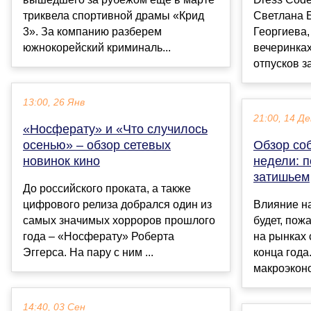
триквела спортивной драмы «Крид
Светлана 
3». За компанию разберем
Георгиева,
южнокорейский криминаль...
вечеринках
отпусков за
13:00, 26 Янв
21:00, 14 Де
«Носферату» и «Что случилось
осенью» – обзор сетевых
Обзор со
новинок кино
недели: 
затишьем
До российского проката, а также
цифрового релиза добрался один из
Влияние н
самых значимых хорроров прошлого
будет, пож
года – «Носферату» Роберта
на рынках 
Эггерса. На пару с ним ...
конца года
макроэконо
14:40, 03 Сен