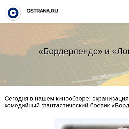
OSTRANA.RU
«Бордерлендс» и «Лов
Сегодня в нашем кинообзоре: экранизация
комедийный фантастический боевик «Борд