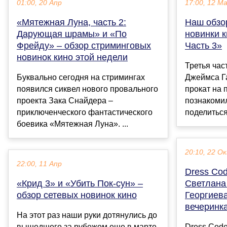
01:00, 20 Апр
17:00, 12 М
«Мятежная Луна, часть 2:
Наш обзо
Дарующая шрамы» и «По
новинки к
Фрейду» – обзор стриминговых
Часть 3»
новинок кино этой недели
Третья час
Буквально сегодня на стримингах
Джеймса Г
появился сиквел нового провального
прокат на
проекта Зака Снайдера –
познакоми
приключенческого фантастического
поделиться
боевика «Мятежная Луна». ...
20:10, 22 О
22:00, 11 Апр
Dress Cod
«Крид 3» и «Убить Пок-сун» –
Светлана
обзор сетевых новинок кино
Георгиев
вечеринк
На этот раз наши руки дотянулись до
вышедшего за рубежом еще в марте
Dress Code