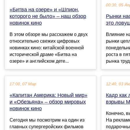
00:30, 05 Ап
«Битва на озере» и «Шпион,
которого не было» – наш обзор
Рынки на
новинок кино
это лову
В этом обзоре мы расскажем о двух
Влияние н
относительно свежих цифровых
рынки цепл
новинках кино: китайской военной
понедельни
исторической драме «Битва на
роста в пя
озере» и английском дете...
рынка труд
17:00, 07 Мар
12:40, 03 И
«Капитан Америка: Новый мир»
Кадр как 
и «Обезьяна» – обзор мировых
взрывы М
новинок кино
Конечно, в
Сегодня мы посмотрим на один из
На рекламн
главных супергеройских фильмов
подарочных