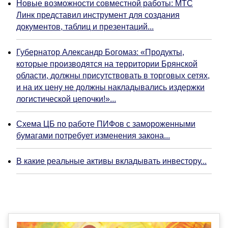
Новые возможности совместной работы: МТС
Линк представил инструмент для создания
документов, таблиц и презентаций...
Губернатор Александр Богомаз: «Продукты,
которые производятся на территории Брянской
области, должны присутствовать в торговых сетях,
и на их цену не должны накладывались издержки
логистической цепочки!»...
Схема ЦБ по работе ПИФов с замороженными
бумагами потребует изменения закона...
В какие реальные активы вкладывать инвестору...