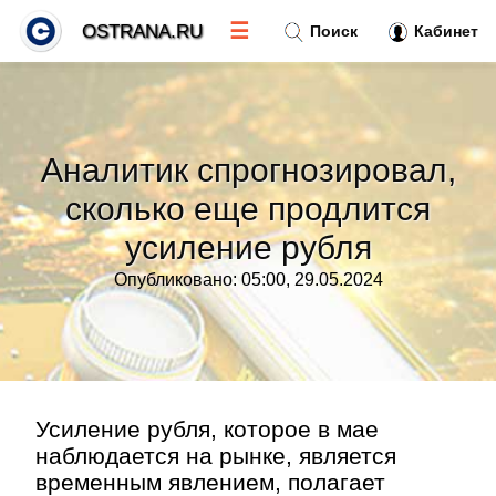
☰
OSTRANA.RU
Поиск
Кабинет
Новости
»
Аналитик спрогнозировал,
Тренды новостей
»
сколько еще продлится
усиление рубля
Рубрики
»
Опубликовано: 05:00, 29.05.2024
Правила
»
Контакт
»
Усиление рубля, которое в мае
наблюдается на рынке, является
временным явлением, полагает