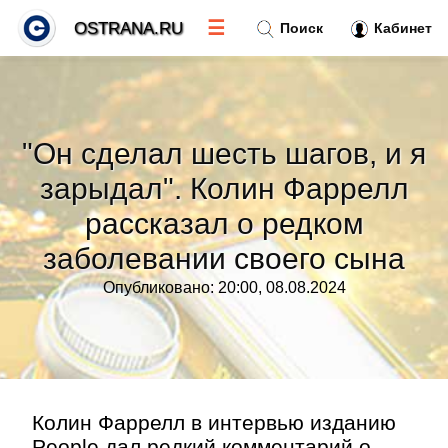
☰
OSTRANA.RU
Поиск
Кабинет
Новости
»
"Он сделал шесть шагов, и я
Тренды новостей
»
зарыдал". Колин Фаррелл
рассказал о редком
Рубрики
»
заболевании своего сына
Правила
»
Опубликовано: 20:00, 08.08.2024
Контакт
»
Колин Фаррелл в интервью изданию
People дал редкий комментарий о