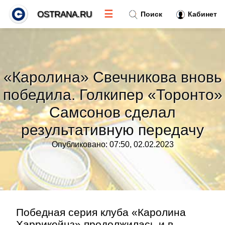
☰
OSTRANA.RU
Поиск
Кабинет
Новости
»
«Каролина» Свечникова вновь
Тренды новостей
»
победила. Голкипер «Торонто»
Самсонов сделал
Рубрики
»
результативную передачу
Правила
»
Опубликовано: 07:50, 02.02.2023
Контакт
»
Победная серия клуба «Каролина
Харрикейнз» продолжилась и в