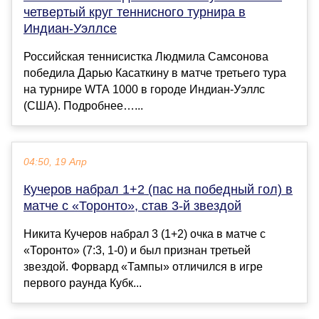
четвертый круг теннисного турнира в
Индиан‑Уэллсе
Российская теннисистка Людмила Самсонова
победила Дарью Касаткину в матче третьего тура
на турнире WTA 1000 в городе Индиан‑Уэллс
(США). Подробнее…...
04:50, 19 Апр
Кучеров набрал 1+2 (пас на победный гол) в
матче с «Торонто», став 3-й звездой
Никита Кучеров набрал 3 (1+2) очка в матче с
«Торонто» (7:3, 1-0) и был признан третьей
звездой. Форвард «Тампы» отличился в игре
первого раунда Кубк...