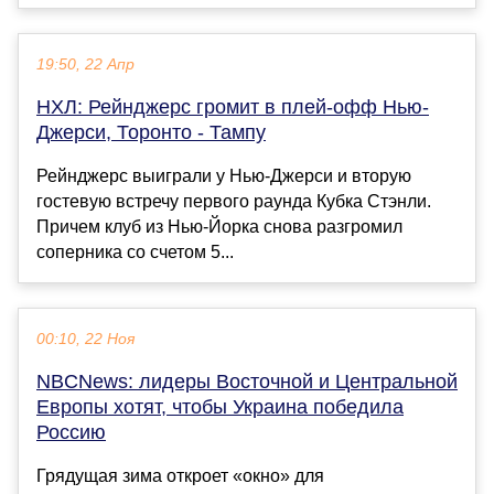
19:50, 22 Апр
НХЛ: Рейнджерс громит в плей-офф Нью-
Джерси, Торонто - Тампу
Рейнджерс выиграли у Нью-Джерси и вторую
гостевую встречу первого раунда Кубка Стэнли.
Причем клуб из Нью-Йорка снова разгромил
соперника со счетом 5...
00:10, 22 Ноя
NBCNews: лидеры Восточной и Центральной
Европы хотят, чтобы Украина победила
Россию
Грядущая зима откроет «окно» для