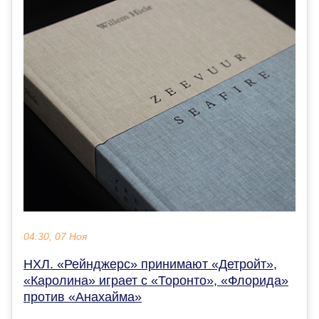
04:30, 07 Ноя
НХЛ. «Рейнджерс» принимают «Детройт»,
«Каролина» играет с «Торонто», «Флорида»
против «Анахайма»