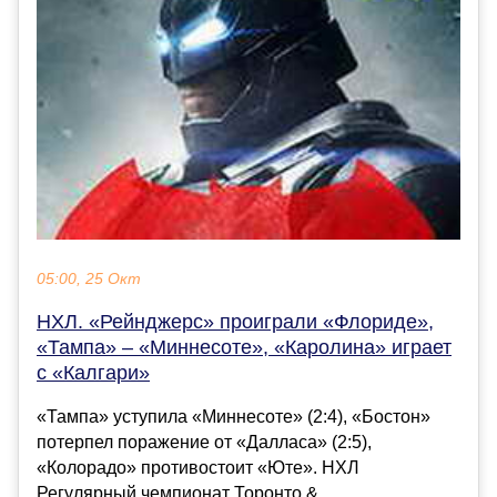
05:00, 25 Окт
НХЛ. «Рейнджерс» проиграли «Флориде»,
«Тампа» – «Миннесоте», «Каролина» играет
с «Калгари»
«Тампа» уступила «Миннесоте» (2:4), «Бостон»
потерпел поражение от «Далласа» (2:5),
«Колорадо» противостоит «Юте». НХЛ
Регулярный чемпионат Торонто &...