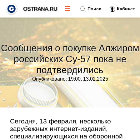
☰
OSTRANA.RU
Поиск
Кабинет
Новости
»
Сообщения о покупке Алжиром
Тренды новостей
»
российских Су-57 пока не
подтвердились
Рубрики
»
Опубликовано: 19:00, 13.02.2025
Правила
»
Контакт
»
Сегодня, 13 февраля, несколько
зарубежных интернет-изданий,
специализирующихся на оборонной