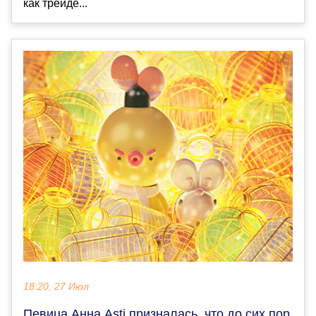
как трейде...
18:20, 27 Июл
Певица Анна Asti призналась, что до сих пор