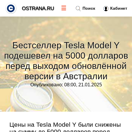
☰
OSTRANA.RU
Поиск
Кабинет
Новости
»
Бестселлер Tesla Model Y
Тренды новостей
»
подешевел на 5000 долларов
перед выходом обновлённой
Рубрики
»
версии в Австралии
Правила
»
Опубликовано: 08:00, 21.01.2025
Контакт
»
Цены на Tesla Model Y были снижены
на сумму до 5000 долларов перед