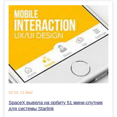
02:10, 11 Май
SpaceX вывела на орбиту 51 мини-спутник
для системы Starlink