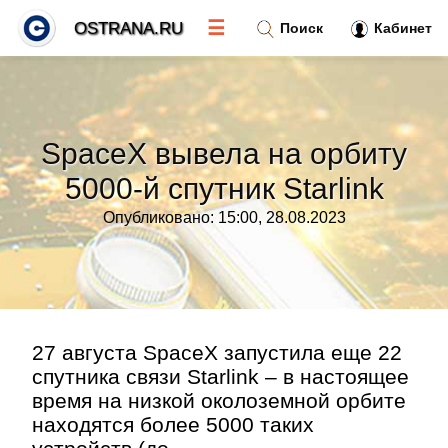
☰
OSTRANA.RU
Поиск
Кабинет
Новости
»
SpaceX вывела на орбиту
Тренды новостей
»
5000-й спутник Starlink
Опубликовано: 15:00, 28.08.2023
Рубрики
»
Правила
»
Контакт
»
27 августа SpaceX запустила еще 22
спутника связи Starlink – в настоящее
время на низкой околоземной орбите
находятся более 5000 таких