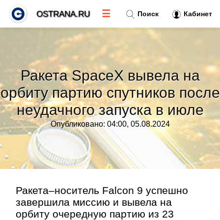
☰
OSTRANA.RU
Поиск
Кабинет
Новости
»
Ракета SpaceX вывела на
Тренды новостей
»
орбиту партию спутников после
неудачного запуска в июле
Рубрики
»
Опубликовано: 04:00, 05.08.2024
Правила
»
Контакт
»
Ракета–носитель Falcon 9 успешно
завершила миссию и вывела на
орбиту очередную партию из 23