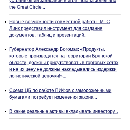
устраняющий зависания в игре Indiana Jones and
the Great Circle...
Новые возможности совместной работы: МТС
Линк представил инструмент для создания
документов, таблиц и презентаций...
Губернатор Александр Богомаз: «Продукты,
которые производятся на территории Брянской
области, должны присутствовать в торговых сетях,
и на их цену не должны накладывались издержки
логистической цепочки!»...
Схема ЦБ по работе ПИФов с замороженными
бумагами потребует изменения закона...
В какие реальные активы вкладывать инвестору...