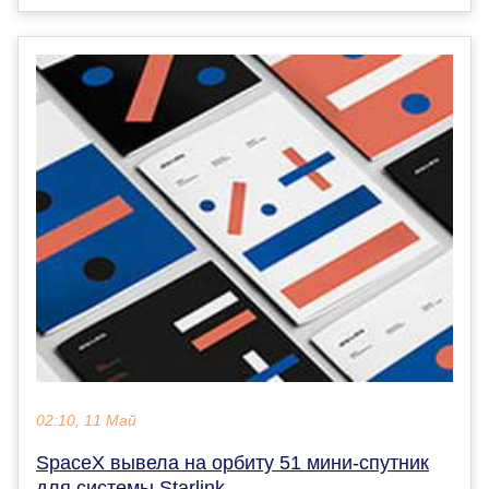
02:10, 11 Май
SpaceX вывела на орбиту 51 мини-спутник
для системы Starlink