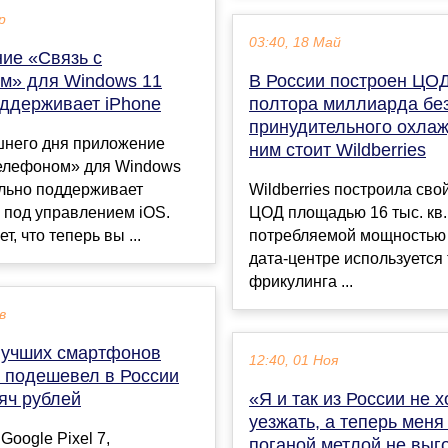
р
03:40, 18 Май
ие «Связь с
м» для Windows 11
В России построен ЦОД
оддерживает iPhone
полтора миллиарда бе
принудительного охлаж
шнего дня приложение
ним стоит Wildberries
телефоном» для Windows
льно поддерживает
Wildberries построила св
 под управлением iOS.
ЦОД площадью 16 тыс. кв.
т, что теперь вы ...
потребляемой мощностью 
дата-центре используется
фрикулинга ...
в
лучших смартфонов
12:40, 01 Ноя
а подешевел в России
яч рублей
«Я и так из России не х
уезжать, а теперь меня
Google Pixel 7,
поганой метлой не выг