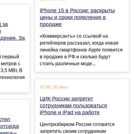
iPhone 15 в России: раскрыты
цены и сроки появления в
 за
продаже
з
«Коммерсантъ» со ссылкой на
дения. За
ритейлеров рассказал , когда новая
линейка смартфонов Apple появится
ой первый
в продаже в РФ и сколько будут
 метров с
стоить различные моде...
3,5 МВт. В
 технология
07:00, 20 Июл
ЦИК России запретит
сотрудникам пользоваться
iPhone и iPad на работе
отел
Центризбирком России готовится
 отсюда
запретить своим сотрудникам
онишь»