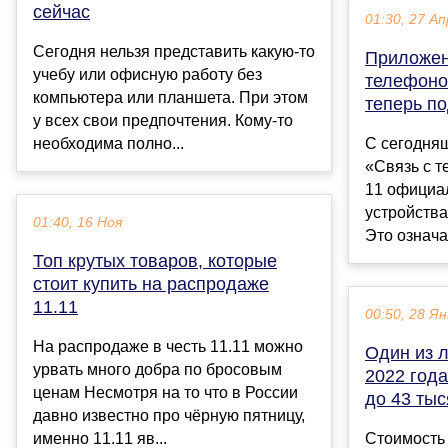
сейчас
01:30, 27 Ап
Сегодня нельзя представить какую-то
Приложен
учебу или офисную работу без
телефоно
компьютера или планшета. При этом
теперь п
у всех свои предпочтения. Кому-то
необходима полно...
С сегодня
«Связь с 
11 официа
устройства
01:40, 16 Ноя
Это означае
Топ крутых товаров, которые
стоит купить на распродаже
11.11
00:50, 28 Ян
На распродаже в честь 11.11 можно
Один из 
урвать много добра по бросовым
2022 год
ценам Несмотря на то что в России
до 43 тыс
давно известно про чёрную пятницу,
именно 11.11 яв...
Стоимость 