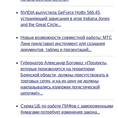
NVIDIA выпустила GeForce Hotfix 566.45,
устраняющий зависания в игре Indiana Jones
and the Great Circle...
Новые возможности совместной работы: МТС
Линк представил инструмент для создания
документов, таблиц и презентаций...
Губернатор Александр Богомаз: «Продукты,
которые производятся на территории
Брянской области, должны присутствовать в
торговых сетях, и на их цену не должны
накладывались издержки логистической
цепочки!»...
Схема ЦБ по работе ПИФов с замороженными
бумагами потребует изменения закона...