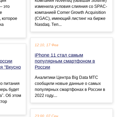
ция
Компания Noventiq (бывшая Softline)
– это
изменила условия слияния со SPAC-
е
компанией Corner Growth Acquisition
, которое
(CGAC), имеющий листинг на бирже
на
Nasdaq. Теп...
12:10, 17 Фев
iPhone 11 стал самым
оссии
популярным смартфоном в
я "Вкусно
России
Аналитики Центра Big Data МТС
о питания
сообщили новые данные о самых
перь будет
популярных смартфонах в России в
а". Об этом
2022 году....
ктор
23:00, 07 Сен