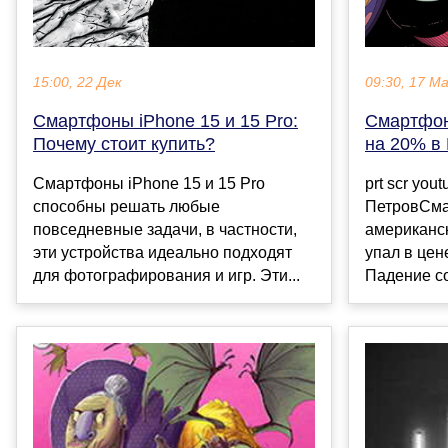
15:00, 22 Дек
09:30, 17 М
Смартфоны iPhone 15 и 15 Pro:
Смартфон
Почему стоит купить?
на 20% в
Смартфоны iPhone 15 и 15 Pro
prt scr you
способны решать любые
ПетровСма
повседневные задачи, в частности,
американск
эти устройства идеально подходят
упал в цен
для фотографирования и игр. Эти...
Падение со