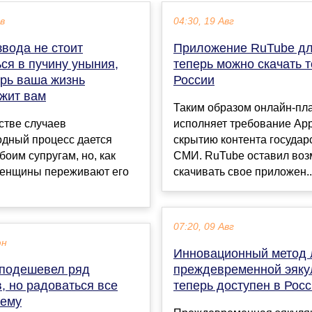
ев
04:30, 19 Авг
вода не стоит
Приложение RuTube дл
ся в пучину уныния,
теперь можно скачать т
ерь ваша жизнь
России
жит вам
Таким образом онлайн-п
стве случаев
исполняет требование App
одный процесс дается
скрытию контента госуда
боим супругам, но, как
СМИ. RuTube оставил воз
женщины переживают его
скачивать свое приложен..
07:20, 09 Авг
юн
Инновационный метод 
 подешевел ряд
преждевременной эяку
, но радоваться все
теперь доступен в Рос
чему