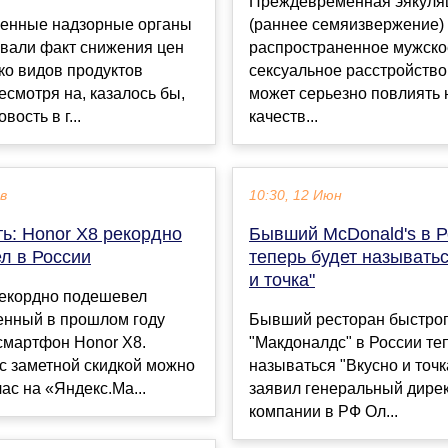
Преждевременная эякуля
венные надзорные органы
(раннее семяизвержение) 
овали факт снижения цен
распространенное мужско
ко видов продуктов
сексуальное расстройство
есмотря на, казалось бы,
может серьезно повлиять 
ость в г...
качеств...
ев
10:30, 12 Июн
ь: Honor X8 рекордно
Бывший McDonald's в Р
л в России
теперь будет называтьс
и точка"
рекордно подешевел
енный в прошлом году
Бывший ресторан быстрог
смартфон Honor X8.
"Макдоналдс" в России те
 с заметной скидкой можно
называться "Вкусно и точк
ас на «Яндекс.Ма...
заявил генеральный дире
компании в РФ Ол...