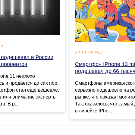
юл
20:10, 04 Май
1 подешевел в России
 процентов
Смартфон IPhone 13 mi
подешевел до 66 тысяч
one 11 неплохо
ь и продается до сих пор.
Смартфоны американског
артфон стал еще дешевле,
серьезно подешевле на р
атили внимание эксперты
рынке, что показал монито
ru. В р...
Так, оказалось, что самый
в линейке IPho...