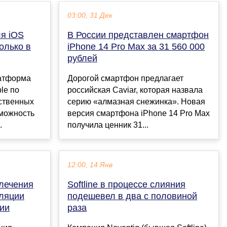
03:00, 31 Дек
я iOS
В России представлен смартфон
олько в
iPhone 14 Pro Max за 31 560 000
рублей
латформа
Дорогой смартфон предлагает
le по
российская Caviar, которая назвала
рственных
серию «алмазная снежинка». Новая
можность
версия смартфона iPhone 14 Pro Max
.
получила ценник 31...
12:00, 14 Янв
лечения
Softline в процессе слияния
ляции
подешевел в два с половиной
сии
раза