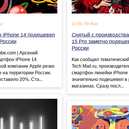
ар
12:00, 09 Янв
 iPhone 14 подешевел
Снятый с производства
 России
15 Pro заметно подеше
России
tube.com | Арсений
ртфон iPhone 14
Как сообщил тематический
ой компании Apple резко
Tech Mail.ru, производите
е на территории России.
смартфон линейки iPhone
ставило 20%. Ста...
значительно подешевел в 
магазинах. Сразу посл...