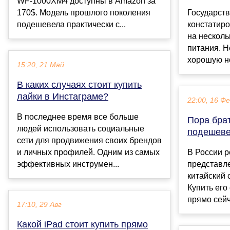
WF-1000XM4 доступны в Amazon за
170$. Модель прошлого поколения
Государст
подешевела практически с...
констатир
на несколь
питания. Н
хорошую нов
15:20, 21 Май
В каких случаях стоит купить
лайки в Инстаграме?
22:00, 16 Ф
В последнее время все больше
Пора брат
людей использовать социальные
подешеве
сети для продвижения своих брендов
и личных профилей. Одним из самых
В России 
эффективных инструмен...
представл
китайский 
Купить его
прямо сейч
17:10, 29 Авг
Какой iPad стоит купить прямо