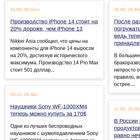
16:00, 09 Окт
06:40, 26 Ф
Производство iPhone 14 стоит на
После раз
20% дороже, чем iPhone 13
погружать
ведь теп
Nikkei Asia сообщил, что цены на
принадле
компоненты для iPhone 14 выросли
на 20%, достигнув исторического
В большин
максимума. Производство 14 Pro Max
бракоразв
стоит 501 доллар...
непросто о
правило, 
острее....
09:10, 05 Авг
Наушники Sony WF-1000XM4
21:00, 25 И
теперь можно купить за 170$
В России
Одни из лучших беспроводных
продуктов
наушников с шумоподавлением Sony
равно не