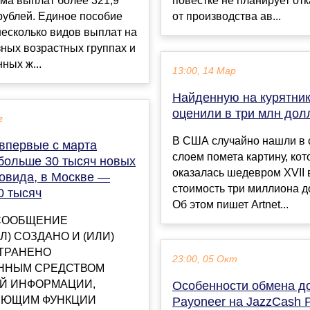
ма выплат более 321,9
повестке не планирует от
рублей. Единое пособие
от производства ав...
есколько видов выплат на
зных возрастных группах и
ных ж...
13:00, 14 Мар
Найденную на курятник
оценили в три млн дол
г
В США случайно нашли в 
 впервые с марта
слоем помета картину, кот
больше 30 тысяч новых
оказалась шедевром XVII 
ковида, в Москве —
стоимость три миллиона д
0 тысяч
Об этом пишет Artnet...
СООБЩЕНИЕ
Л) СОЗДАНО И (ИЛИ)
ТРАНЕНО
23:00, 05 Окт
ННЫМ СРЕДСТВОМ
Й ИНФОРМАЦИИ,
Особенности обмена д
ЮЩИМ ФУНКЦИИ
Payoneer на JazzCash