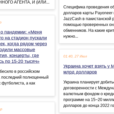
НОГО АГЕНТА, И (ИЛИ...
Специфика проведения о
долларов карты Payoneer 
JazzCash в пакистанской 
р
помощью проверенных он
обменников. На какие кри
 о пандемии: «Меня
нужно...
то на стадион пускали
ек, когда рядом через
ходили массовые
ия, концерты, где
01:40, 27 Июл
ь по 15-20 тысяч»
Украина хочет взять у 
 бесило в российском
млрд долларов
а последний полноценный
Украина планирует добить
к футболиста, а как
договоренности с Между
валютным фондом о кред
программе на 15−20 милл
долларов до конца 2022 год
ар