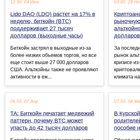
12:30, 04 Июн
03:00, 29 Но
Lido DAO (LDO) растет на 17% в
Криптоан
неделю, биткойн (BTC)
рыночную
поддерживает 27 тысяч
альткойно
долларов (выходные часы)
долларов 
Биткойн застрял в выходные из-за
За последн
более низких объемов торгов, но все
рынок альт
еще стоит выше 27 000 долларов
кризисе из
США. Альткойны также не проявляют
криптовал
активности в еж...
климата на
06:50, 07 Апр
07:50, 04 М
TA: Биткойн печатает медвежий
В Курской
паттерн, почему BTC может
родителе
упасть до 42 тысяч долларов
пособие н