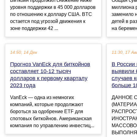
Биткойн продолжил снижение ниже
Общая сум
уровня поддержки в 45 000 долларов
миллиона 
по отношению к доллару США. BTC
заменило н
остается под угрозой движения к
детей в ра
зоне поддержки 42 ...
на беремен
14:50, 14 Дек
11:30, 17 Ав
Прогноз VanEck для биткойнов
В России
составляет 10-12 тысяч
выявили 
долларов к первому кварталу
случаев 
2023 года
больше 1
VanEck — одна из немногих
ДАННОЕ 
компаний, которые продолжают
(МАТЕРИА
бороться за одобрение ETF для
РАСПРОС
спотовых биткойнов. Американская
ИНОСТРА
компания по управлению инвестиц...
МАССОВО
ВЫПОЛНЯ