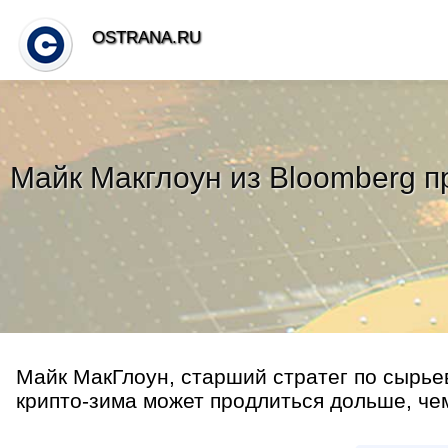
OSTRANA.RU
Майк Макглоун из Bloomberg п
Майк МакГлоун, старший стратег по сырье
крипто-зима может продлиться дольше, чем