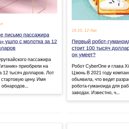
юл
16:10, 12 Авг
е письмо пассажира
» ушло с молотка за 12
Первый робот-гуманоид
лларов
стоит 100 тысяч доллар
он умеет?
уругвайского пассажира
Титаник» приобрели на
Робот CyberOne и глава X
а 12 тысяч долларов. Лот
Цзюнь В 2021 году компан
 стартовую цену. Имя
объявила, что ведет разра
 обнародов...
робота-гуманоида для раб
заводах. Известно, ч...