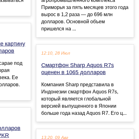
казываться
агропромышленного комплекса
Приморья за пять месяцев этого года
вырос в 1,2 раза — до 696 млн
долларов. Основной объем
пришелся на ...
е картину
ларов
12:10, 28 Июл
сарае под
Смартфон Sharp Aquos R7s
орая
оценен в 1065 долларов
века. Ее
олларов.
Компания Sharp представила в
Индонезии смартфон Aquos R7s,
который является глобальной
версией выпущенного в Японии
больше года назад Aquos R7. Его ц...
олларов
 PKR
13:20, 09 Авг