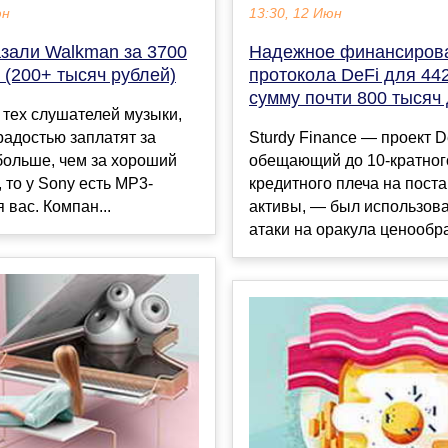
юн
13:30, 12 Июн
азали Walkman за 3700
Надежное финансиров
 (200+ тысяч рублей)
протокола DeFi для 44
сумму почти 800 тысяч
 тех слушателей музыки,
радостью заплатят за
Sturdy Finance — проект D
больше, чем за хороший
обещающий до 10-кратног
 то у Sony есть MP3-
кредитного плеча на пост
 вас. Компан...
активы, — был использова
атаки на оракула ценообра