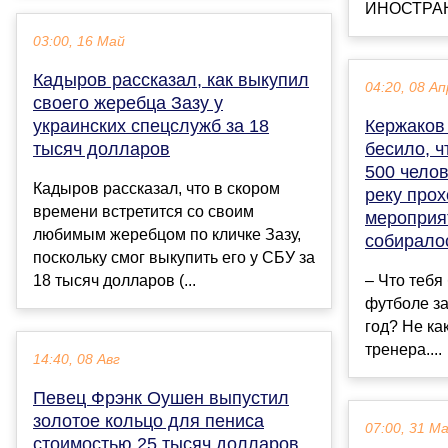
ИНОСТРАН
03:00, 16 Май
Кадыров рассказал, как выкупил
04:20, 08 Ап
своего жеребца Зазу у
украинских спецслужб за 18
Кержаков
тысяч долларов
бесило, ч
500 челов
Кадыров рассказал, что в скором
реку про
времени встретится со своим
мероприят
любимым жеребцом по кличке Зазу,
собиралос
поскольку смог выкупить его у СБУ за
18 тысяч долларов (...
– Что тебя
футболе з
год? Не ка
тренера....
14:40, 08 Авг
Певец Фрэнк Оушен выпустил
золотое кольцо для пениса
07:00, 31 М
стоимостью 25 тысяч долларов