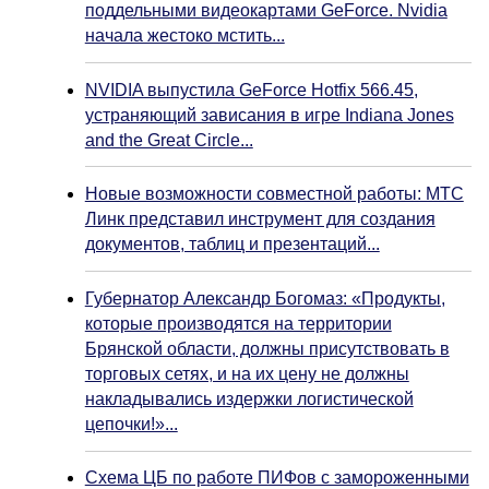
поддельными видеокартами GeForce. Nvidia
начала жестоко мстить...
NVIDIA выпустила GeForce Hotfix 566.45,
устраняющий зависания в игре Indiana Jones
and the Great Circle...
Новые возможности совместной работы: МТС
Линк представил инструмент для создания
документов, таблиц и презентаций...
Губернатор Александр Богомаз: «Продукты,
которые производятся на территории
Брянской области, должны присутствовать в
торговых сетях, и на их цену не должны
накладывались издержки логистической
цепочки!»...
Схема ЦБ по работе ПИФов с замороженными