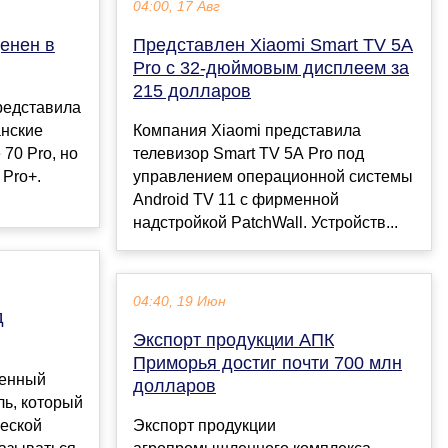
04:00, 17 Авг
ценен в
Представлен Xiaomi Smart TV 5A
Pro с 32-дюймовым дисплеем за
215 долларов
редставила
анские
Компания Xiaomi представила
70 Pro, но
телевизор Smart TV 5A Pro под
 Pro+.
управлением операционной системы
Android TV 11 с фирменной
надстройкой PatchWall. Устройств...
04:40, 19 Июн
д
Экспорт продукции АПК
Приморья достиг почти 700 млн
венный
долларов
ль, который
ческой
Экспорт продукции