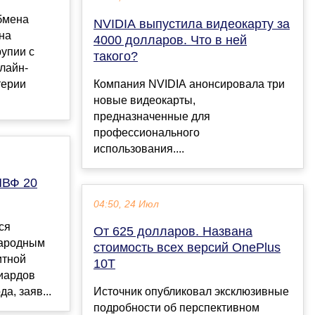
бмена
NVIDIA выпустила видеокарту за
на
4000 долларов. Что в ней
рупии с
такого?
лайн-
терии
Компания NVIDIA анонсировала три
новые видеокарты,
предназначенные для
профессионального
использования....
МВФ 20
04:50, 24 Июл
ся
От 625 долларов. Названа
народным
стоимость всех версий OnePlus
итной
10T
иардов
а, заяв...
Источник опубликовал эксклюзивные
подробности об перспективном