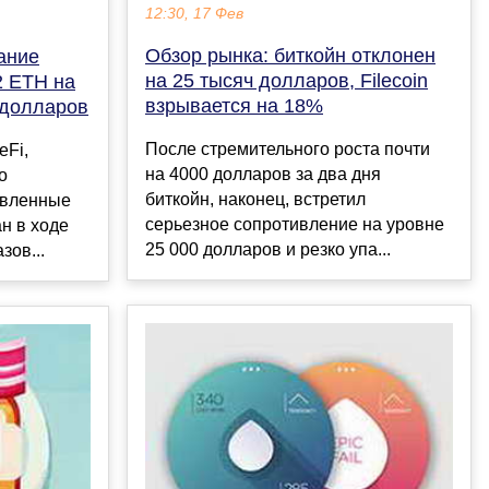
12:30, 17 Фев
Обзор рынка: биткойн отклонен
ание
на 25 тысяч долларов, Filecoin
2 ETH на
взрывается на 18%
 долларов
После стремительного роста почти
eFi,
на 4000 долларов за два дня
о
биткойн, наконец, встретил
авленные
серьезное сопротивление на уровне
н в ходе
25 000 долларов и резко упа...
зов...