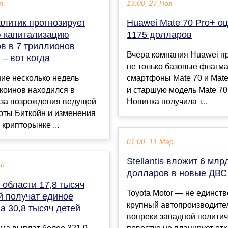
я
13:00, 27 Ноя
алитик прогнозирует
Huawei Mate 70 Pro+ о
 капитализацию
1175 долларов
в в 7 триллионов
Вчера компания Huawei п
– вот когда
не только базовые флагм
ие несколько недель
смартфоны Mate 70 и Mate 
коинов находился в
и старшую модель Mate 70
-за возрождения ведущей
Новинка получила т...
юты Биткойн и изменения
 крипторынке ...
01:00, 11 Мар
Stellantis вложит 6 млр
ай
долларов в новые ДВС
 области 17,8 тысяч
Toyota Motor — не единст
й получат единое
крупный автопроизводите
а 30,8 тысяч детей
вопреки западной полити