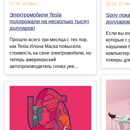
17:50, 22 Июн
22:10, 17 И
Электромобили Tesla
Sony пок
подорожали на несколько тысяч
долларов
долларов!
Если вы из
Прошло всего три месяца с тех пор,
которые с 
как Tesla Илона Маска повысила
наушники 
стоимость на свои электромобили, но
компьютер,
теперь американский
плееры для
автопроизводитель снова уве...