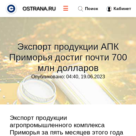
☰
OSTRANA.RU
Поиск
Кабинет
Новости
»
Экспорт продукции АПК
Тренды новостей
»
Приморья достиг почти 700
млн долларов
Рубрики
»
Опубликовано: 04:40, 19.06.2023
Правила
»
Контакт
»
Экспорт продукции
агропромышленного комплекса
Приморья за пять месяцев этого года