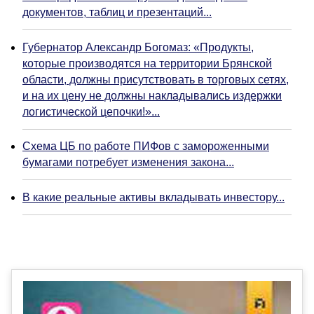
документов, таблиц и презентаций...
Губернатор Александр Богомаз: «Продукты,
которые производятся на территории Брянской
области, должны присутствовать в торговых сетях,
и на их цену не должны накладывались издержки
логистической цепочки!»...
Схема ЦБ по работе ПИФов с замороженными
бумагами потребует изменения закона...
В какие реальные активы вкладывать инвестору...