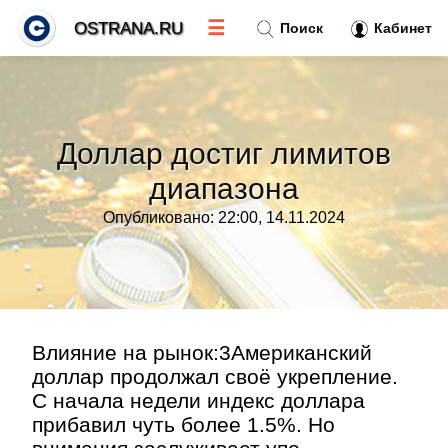
☰
OSTRANA.RU
Поиск
Кабинет
Новости
»
Доллар достиг лимитов
Тренды новостей
»
диапазона
Опубликовано: 22:00, 14.11.2024
Рубрики
»
Правила
»
Контакт
»
Влияние на рынок:3Американский
доллар продолжал своё укрепление.
С начала недели индекс доллара
прибавил чуть более 1.5%. Но