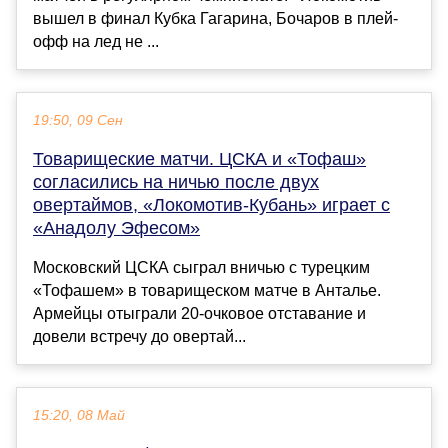
вышел в финал Кубка Гагарина, Бочаров в плей-
офф на лед не ...
19:50, 09 Сен
Товарищеские матчи. ЦСКА и «Тофаш»
согласились на ничью после двух
овертаймов, «Локомотив-Кубань» играет с
«Анадолу Эфесом»
Московский ЦСКА сыграл вничью с турецким
«Тофашем» в товарищеском матче в Анталье.
Армейцы отыграли 20-очковое отставание и
довели встречу до овертай...
15:20, 08 Май