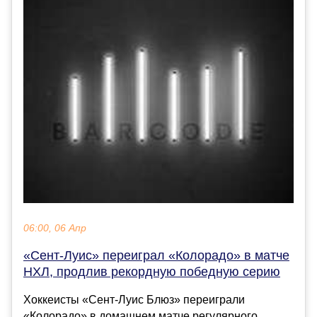
06:00, 06 Апр
«Сент‑Луис» переиграл «Колорадо» в матче
НХЛ, продлив рекордную победную серию
Хоккеисты «Сент‑Луис Блюз» переиграли
«Колорадо» в домашнем матче регулярного