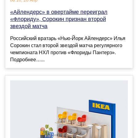
08:10, 20 Апр
«Айлендерс» в овертайме переиграл
«Флориду», Сорокин признан второй
звездой матча
Российский вратарь «Нью-Йорк Айлендерс» Илья
Сорокин стал второй звездой матча регулярного
чемпионата НХЛ против «Флориды Пантерз».
Подробнее…...