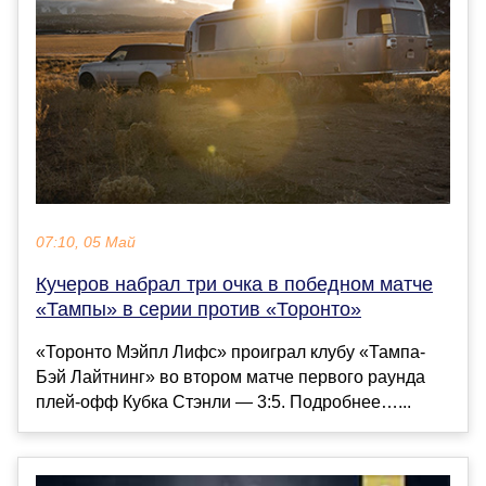
07:10, 05 Май
Кучеров набрал три очка в победном матче
«Тампы» в серии против «Торонто»
«Торонто Мэйпл Лифс» проиграл клубу «Тампа-
Бэй Лайтнинг» во втором матче первого раунда
плей-офф Кубка Стэнли — 3:5. Подробнее…...