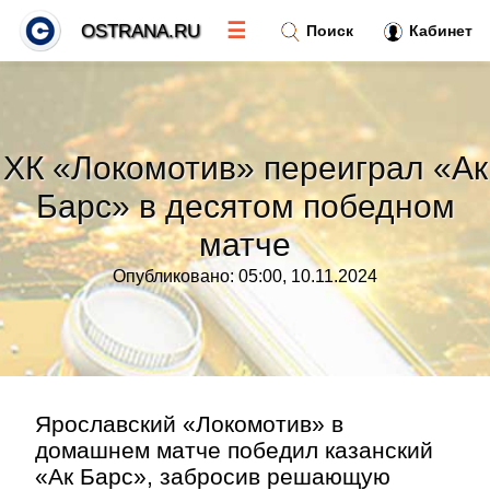
☰
OSTRANA.RU
Поиск
Кабинет
Новости
»
ХК «Локомотив» переиграл «Ак
Тренды новостей
»
Барс» в десятом победном
матче
Рубрики
»
Опубликовано: 05:00, 10.11.2024
Правила
»
Контакт
»
Ярославский «Локомотив» в
домашнем матче победил казанский
«Ак Барс», забросив решающую