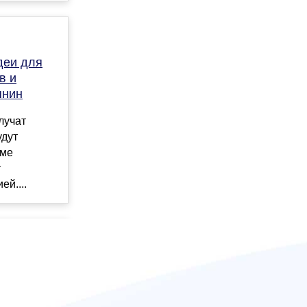
деи для
в и
янин
лучат
удут
рме
т
ей....