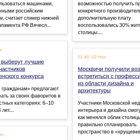
льзоваться машинами,
возможностью получить п
нными российским
конкретного производител
, считает спикер нижней
дополнительную плату
ламента РФ Вячесл...
воспользовались 30% жит
столицы....
к
01:40, 02 Ноя
 выберут лучшие
частников
Москвичи получили во
енского конкурса
встретиться с профес
из области дизайна и
 гражданам» предлагают
архитектуры
ать за своих фаворитов в
стных категориях: 6–10
Участники Московской не
лет....
интерьера и дизайна смогу
как менялся облик столицы
правильно спланировать
пространство в «хрущевке»
кт