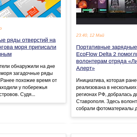
р
23:40, 12 Май
ые ряды отверстий на
нгова моря приписали
Портативные зарядные
зным
EcoFlow Delta 2 помогл
волонтерам отряда «Ли
тели обнаружили на дне
Алерт»
 моря загадочные ряды
 Ранее похожие время от
Инициатива, которая ран
аходили у побережья
реализована в нескольких
стровов. Судя...
регионах РФ, добралась д
Ставрополя. Здесь волон
собрали фотоматериалы дл