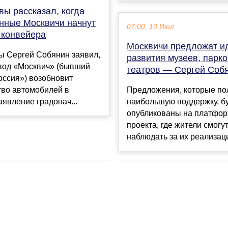
ы рассказал, когда
нные Москвичи начнут
07:00, 10 Июл
 конвейера
Москвичи предложат и
ы Сергей Собянин заявил,
развития музеев, парко
авод «Москвич» (бывший
театров — Сергей Соб
оссия») возобновит
тво автомобилей в
Предложения, которые по
аявление градонач...
наибольшую поддержку, б
опубликованы на платфо
проекта, где жители смогу
наблюдать за их реализаци