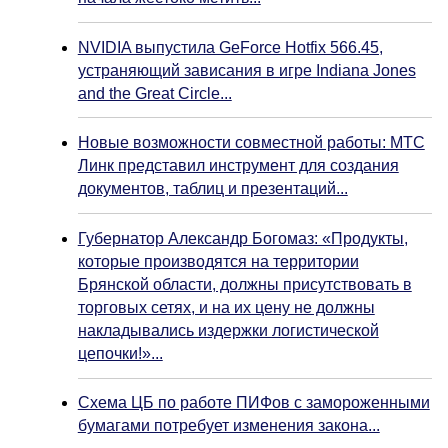
NVIDIA выпустила GeForce Hotfix 566.45,
устраняющий зависания в игре Indiana Jones
and the Great Circle...
Новые возможности совместной работы: МТС
Линк представил инструмент для создания
документов, таблиц и презентаций...
Губернатор Александр Богомаз: «Продукты,
которые производятся на территории
Брянской области, должны присутствовать в
торговых сетях, и на их цену не должны
накладывались издержки логистической
цепочки!»...
Схема ЦБ по работе ПИФов с замороженными
бумагами потребует изменения закона...