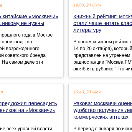
ев
19:00, 24 Окт
о-китайские «Москвичи»
Книжный рейтинг: моск
ь никому не нужны
стали чаще читать кла
литературу
прошлого года в Москве
о производство
В новом книжном рейтинге
ей возрожденного
14 по 20 октября), которы
й советского бренда
представлен на утреннем
 На самом деле эти
радиостанции "Москва FM
октября в рубрике "Что чит
юл
16:40, 23 Июн
предложил пересадить
Ракова: москвичи оцен
овников на «Москвичи»
удобство получения ле
коммерческих аптеках
ие всех уровней власти
В период с января по июн