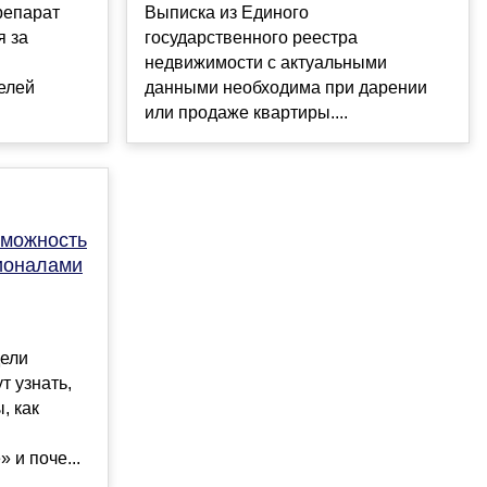
репарат
Выписка из Единого
я за
государственного реестра
недвижимости с актуальными
елей
данными необходима при дарении
или продаже квартиры....
зможность
сионалами
дели
т узнать,
, как
 и поче...