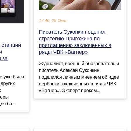
17:40, 28 Окт
Писатель Суконкин оценил
стратегию Пригожина по
 станции
приглашению заключенных в
и
ряды ЧВК «Вагнер»
 за
Журналист, военный обозреватель и
писатель Алексей Суконкин
ее уже была
поделился личным мнением об идее
 других
вербовки заключенных в ряды ЧВК
о
«Вагнер». Эксперт проком...
теры
я ба...