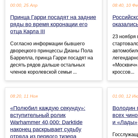
00:00, 25 Апр
08:40, 10 Ф
Принца Гарри посадят на задние
Российск
ряды во время коронации его
оказалис
отца Карла III
23 ноября 
Согласно информации бывшего
стартовал
дворецкого принцессы Дианы Пола
автомобил
Баррелла, принца Гарри посадят на
легендарно
десять рядов дальше остальных
«Москвич».
членов королевской семьи ...
кроссов...
08:20, 11 Ноя
01:00, 12 И
«Полюбил каждую секунду»:
Володин 
вступительный ролик
всех чин
Warhammer 40,000: Darktide
и «Лады»
наконец раскрывает судьбу
Госслужащ
отряда из первого тизера