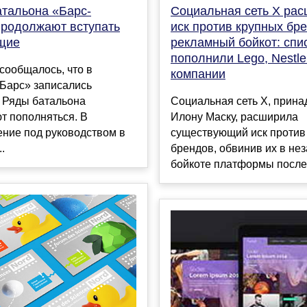
атальона «Барс-
Социальная сеть X рас
продолжают вступать
иск против крупных бр
щие
рекламный бойкот: спи
пополнили Lego, Nestle
сообщалось, что в
компании
«Барс» записались
. Ряды батальона
Социальная сеть X, прин
т пополняться. В
Илону Маску, расширила
ение под руководством в
существующий иск против
.
брендов, обвинив их в не
бойкоте платформы после е