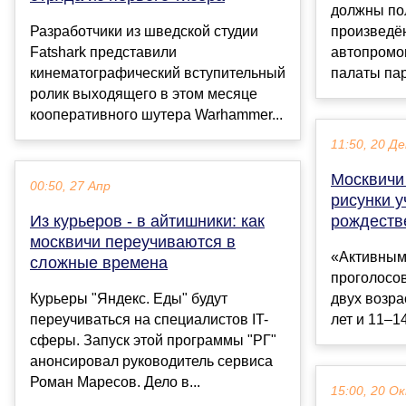
должны по
Разработчики из шведской студии
произведё
Fatshark представили
автопромом
кинематографический вступительный
палаты пар
ролик выходящего в этом месяце
кооперативного шутера Warhammer...
11:50, 20 Де
Москвичи
00:50, 27 Апр
рисунки у
Из курьеров - в айтишники: как
рождеств
москвичи переучиваются в
«Активным
сложные времена
проголосов
Курьеры "Яндекс. Еды" будут
двух возра
переучиваться на специалистов IT-
лет и 11–14 
сферы. Запуск этой программы "РГ"
анонсировал руководитель сервиса
Роман Маресов. Дело в...
15:00, 20 О