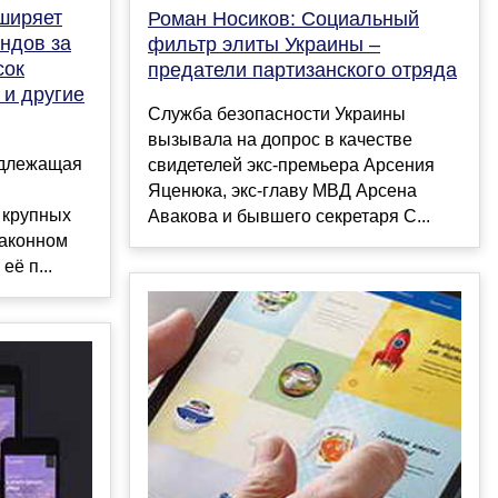
ширяет
Роман Носиков: Социальный
ендов за
фильтр элиты Украины –
сок
предатели партизанского отряда
 и другие
Служба безопасности Украины
вызывала на допрос в качестве
адлежащая
свидетелей экс-премьера Арсения
Яценюка, экс-главу МВД Арсена
 крупных
Авакова и бывшего секретаря С...
законном
ё п...