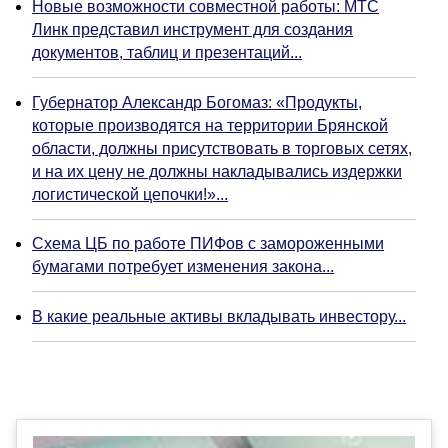
Новые возможности совместной работы: МТС
Линк представил инструмент для создания
документов, таблиц и презентаций...
Губернатор Александр Богомаз: «Продукты,
которые производятся на территории Брянской
области, должны присутствовать в торговых сетях,
и на их цену не должны накладывались издержки
логистической цепочки!»...
Схема ЦБ по работе ПИФов с замороженными
бумагами потребует изменения закона...
В какие реальные активы вкладывать инвестору...