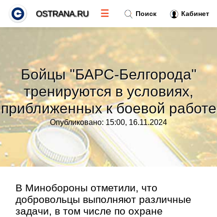
☰
OSTRANA.RU
Поиск
Кабинет
Новости
»
Бойцы "БАРС-Белгорода"
Тренды новостей
»
тренируются в условиях,
приближенных к боевой работе
Рубрики
»
Опубликовано: 15:00, 16.11.2024
Правила
»
Контакт
»
В Минобороны отметили, что
добровольцы выполняют различные
задачи, в том числе по охране