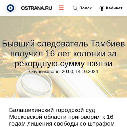
☰
OSTRANA.RU
Поиск
Кабинет
Новости
»
Бывший следователь Тамбиев
Тренды новостей
»
получил 16 лет колонии за
рекордную сумму взятки
Рубрики
»
Опубликовано: 20:00, 14.10.2024
Правила
»
Контакт
»
Балашихинский городской суд
Московской области приговорил к 16
годам лишения свободы со штрафом