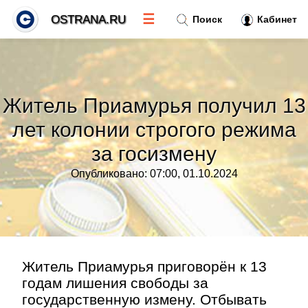
☰
OSTRANA.RU
Поиск
Кабинет
Новости
»
Житель Приамурья получил 13
Тренды новостей
»
лет колонии строгого режима
за госизмену
Рубрики
»
Опубликовано: 07:00, 01.10.2024
Правила
»
Контакт
»
Житель Приамурья приговорён к 13
годам лишения свободы за
государственную измену. Отбывать