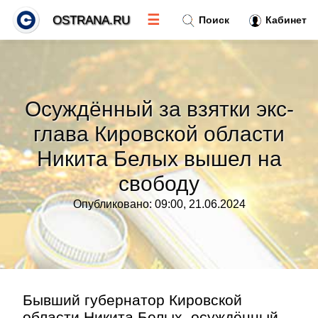
☰
OSTRANA.RU
Поиск
Кабинет
Новости
»
Осуждённый за взятки экс-
Тренды новостей
»
глава Кировской области
Никита Белых вышел на
Рубрики
»
свободу
Правила
»
Опубликовано: 09:00, 21.06.2024
Контакт
»
Бывший губернатор Кировской
области Никита Белых, осуждённый