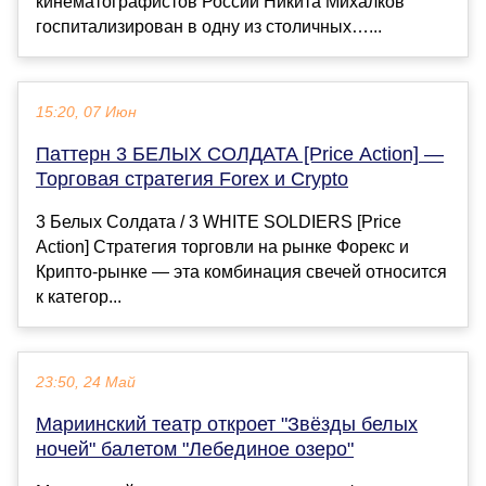
кинематографистов России Никита Михалков
госпитализирован в одну из столичных…...
15:20, 07 Июн
Паттерн 3 БЕЛЫХ СОЛДАТА [Price Action] —
Торговая стратегия Forex и Crypto
3 Белых Солдата / 3 WHITE SOLDIERS [Price
Action] Стратегия торговли на рынке Форекс и
Крипто-рынке — эта комбинация свечей относится
к категор...
23:50, 24 Май
Мариинский театр откроет "Звёзды белых
ночей" балетом "Лебединое озеро"