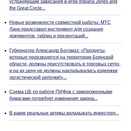
устраняющий зависания в игре Indiana Jones and
the Great Circle...
Новые возможности совместной работы: МТС
Линк представил инструмент для создания
документов, таблиц и презентаций...
Губернатор Александр Богомаз: «Продукты,
которые производятся на территории Брянской
области, должны присутствовать в торговых сетях,
и на их цену не должны накладывались издержки
логистической цепочки!»...
Схема ЦБ по работе ПИФов с замороженными
бумагами потребует изменения закона...
В какие реальные активы вкладывать инвестору...