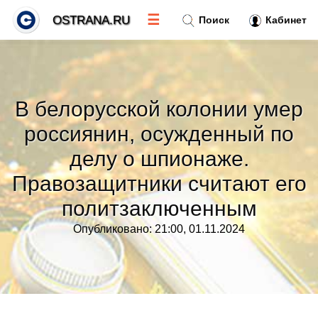
☰
OSTRANA.RU
Поиск
Кабинет
Новости
»
В белорусской колонии умер
Тренды новостей
»
россиянин, осужденный по
делу о шпионаже.
Рубрики
»
Правозащитники считают его
Правила
политзаключенным
»
Опубликовано: 21:00, 01.11.2024
Контакт
»