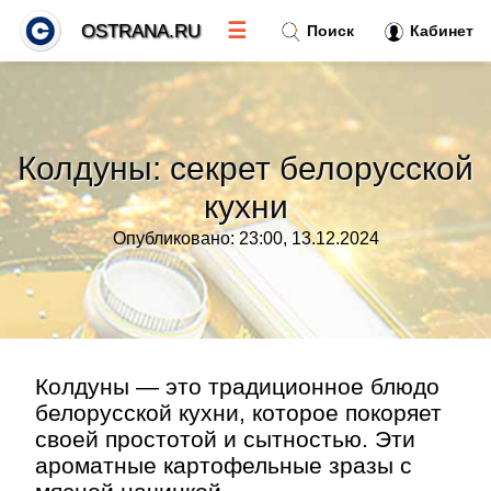
☰
OSTRANA.RU
Поиск
Кабинет
Новости
»
Колдуны: секрет белорусской
Тренды новостей
»
кухни
Опубликовано: 23:00, 13.12.2024
Рубрики
»
Правила
»
Контакт
»
Колдуны — это традиционное блюдо
белорусской кухни, которое покоряет
своей простотой и сытностью. Эти
ароматные картофельные зразы с